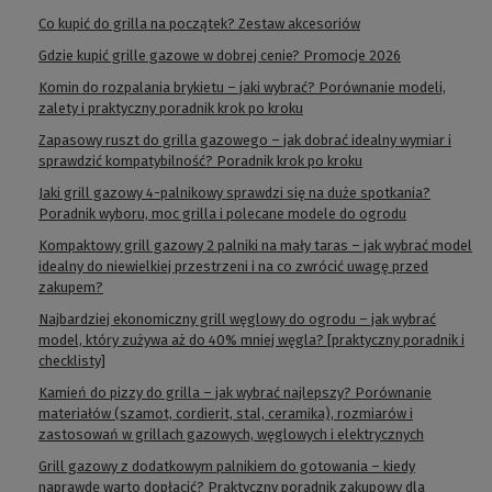
Co kupić do grilla na początek? Zestaw akcesoriów
Gdzie kupić grille gazowe w dobrej cenie? Promocje 2026
Komin do rozpalania brykietu – jaki wybrać? Porównanie modeli,
zalety i praktyczny poradnik krok po kroku
Zapasowy ruszt do grilla gazowego – jak dobrać idealny wymiar i
sprawdzić kompatybilność? Poradnik krok po kroku
Jaki grill gazowy 4-palnikowy sprawdzi się na duże spotkania?
Poradnik wyboru, moc grilla i polecane modele do ogrodu
Kompaktowy grill gazowy 2 palniki na mały taras – jak wybrać model
idealny do niewielkiej przestrzeni i na co zwrócić uwagę przed
zakupem?
Najbardziej ekonomiczny grill węglowy do ogrodu – jak wybrać
model, który zużywa aż do 40% mniej węgla? [praktyczny poradnik i
checklisty]
Kamień do pizzy do grilla – jak wybrać najlepszy? Porównanie
materiałów (szamot, cordierit, stal, ceramika), rozmiarów i
zastosowań w grillach gazowych, węglowych i elektrycznych
Grill gazowy z dodatkowym palnikiem do gotowania – kiedy
naprawdę warto dopłacić? Praktyczny poradnik zakupowy dla