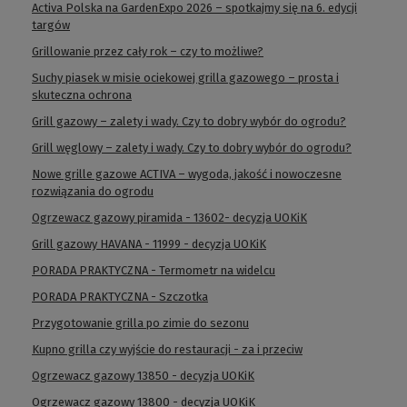
Activa Polska na GardenExpo 2026 – spotkajmy się na 6. edycji
targów
Grillowanie przez cały rok – czy to możliwe?
Suchy piasek w misie ociekowej grilla gazowego – prosta i
skuteczna ochrona
Grill gazowy – zalety i wady. Czy to dobry wybór do ogrodu?
Grill węglowy – zalety i wady. Czy to dobry wybór do ogrodu?
Nowe grille gazowe ACTIVA – wygoda, jakość i nowoczesne
rozwiązania do ogrodu
Ogrzewacz gazowy piramida - 13602- decyzja UOKiK
Grill gazowy HAVANA - 11999 - decyzja UOKiK
PORADA PRAKTYCZNA - Termometr na widelcu
PORADA PRAKTYCZNA - Szczotka
Przygotowanie grilla po zimie do sezonu
Kupno grilla czy wyjście do restauracji - za i przeciw
Ogrzewacz gazowy 13850 - decyzja UOKiK
Ogrzewacz gazowy 13800 - decyzja UOKiK