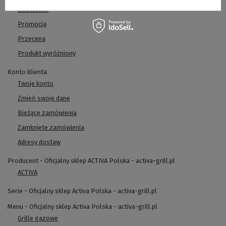
Bestseller
Promocja
Przecena
Produkt wyróżniony
Konto klienta
Twoje konto
Zmień swoje dane
Bieżące zamówienia
Zamknięte zamówienia
Adresy dostaw
Producent - Oficjalny sklep ACTIVA Polska - activa-grill.pl
ACTIVA
Serie - Oficjalny sklep Activa Polska - activa-grill.pl
Menu - Oficjalny sklep Activa Polska - activa-grill.pl
Grille gazowe