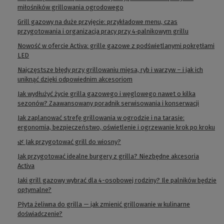
miłośników grillowania ogrodowego
Grill gazowy na duże przyjęcie: przykładowe menu, czas
przygotowania i organizacja pracy przy 4‑palnikowym grillu
Nowość w ofercie Activa: grille gazowe z podświetlanymi pokrętłami
LED
Najczęstsze błędy przy grillowaniu mięsa, ryb i warzyw – i jak ich
uniknąć dzięki odpowiednim akcesoriom
Jak wydłużyć życie grilla gazowego i węglowego nawet o kilka
sezonów? Zaawansowany poradnik serwisowania i konserwacji
Jak zaplanować strefę grillowania w ogrodzie i na tarasie:
ergonomia, bezpieczeństwo, oświetlenie i ogrzewanie krok po kroku
🌿 Jak przygotować grill do wiosny?
Jak przygotować idealne burgery z grilla? Niezbędne akcesoria
Activa
Jaki grill gazowy wybrać dla 4-osobowej rodziny? Ile palników będzie
optymalne?
Płyta żeliwna do grilla — jak zmienić grillowanie w kulinarne
doświadczenie?