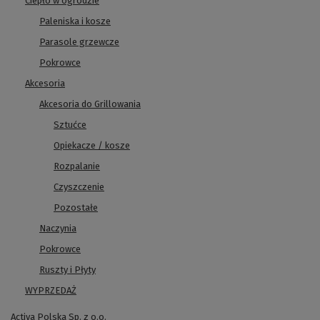
Ciepło w ogrodzie
Paleniska i kosze
Parasole grzewcze
Pokrowce
Akcesoria
Akcesoria do Grillowania
Sztućce
Opiekacze / kosze
Rozpalanie
Czyszczenie
Pozostałe
Naczynia
Pokrowce
Ruszty i Płyty
WYPRZEDAŻ
Activa Polska Sp. z o.o.