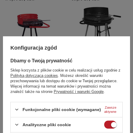
Konfiguracja zgód
Dbamy o Twoją prywatność
Sklep korzysta z plików cookie w celu realizacji usług zgodnie z
GRILL WĘGLOWY OKRĄGŁY
GRILL WĘGLOWY OKRĄGŁY HEBEFIX
Polityką dotyczącą cookies
. Możesz określić warunki
RUCHOMY śr. 41 cm - 19771
śr. 47 cm - 10560
przechowywania lub dostępu do cookie w Twojej przeglądarce.
94,00 zł / szt.
199,00 zł / szt.
Więcej informacji na temat warunków i prywatności można
znaleźć także na stronie
Prywatność i warunki Google
.
Polecamy
Zawsze
Funkcjonalne pliki cookie (wymagane)
aktywne
Analityczne pliki cookie