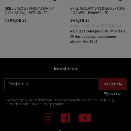
GRILL GAZOWY MANHATTAN 4+1
GRILL GAZOWY SAN DIEGO 3+1 (9,6
(11,2+ 2,5 kW) - 19751GB LED
+ 3,2 kW) - 19689GD LED
1 599,00 zł
944,30 zł
Cena regularna:
1 349,00 zł
Najniższa cena produktu w okresie
30 dni przed wprowadzeniem
obniżki:
944,30 zł
Newsletter
Twój e-mail
Zapisz się
Wypisz się
Wyrażam zgodę na przetwarzanie danych osobowych w celach realizacji usługi
newsletter opisanej w
polityce prywatności