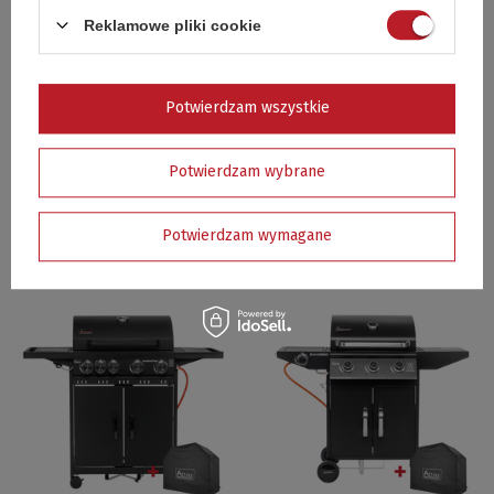
Reklamowe pliki cookie
Potwierdzam wszystkie
Potwierdzam wybrane
PARASOL GRZEWCZY Z REGULACJĄ
GRILL GAZOWY BROOKLYN 3+1 (8,4
WYSOKOŚCI 8,3 kW - 13700
+2,5 kW) - 19741GB LED
Potwierdzam wymagane
999,99 zł
1 399,00 zł