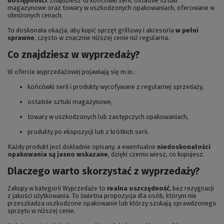
dostępności
. Znajdziesz tu końcówki serii, ostatnie sztuki
magazynowe oraz towary w uszkodzonych opakowaniach, oferowane w
obniżonych cenach.
To doskonała okazja, aby kupić sprzęt grillowy i akcesoria
w pełni
sprawne
, często w znacznie niższej cenie niż regularna.
Co znajdziesz w wyprzedaży?
W ofercie wyprzedażowej pojawiają się m.in.:
końcówki serii i produkty wycofywane z regularnej sprzedaży,
ostatnie sztuki magazynowe,
towary w uszkodzonych lub zastępczych opakowaniach,
produkty po ekspozycji lub z krótkich serii.
Każdy produkt jest dokładnie opisany, a ewentualne
niedoskonałości
opakowania są jasno wskazane
, dzięki czemu wiesz, co kupujesz.
Dlaczego warto skorzystać z wyprzedaży?
Zakupy w kategorii Wyprzedaże to
realna oszczędność
, bez rezygnacji
z jakości użytkowania. To świetna propozycja dla osób, którym nie
przeszkadza uszkodzone opakowanie lub którzy szukają sprawdzonego
sprzętu w niższej cenie.