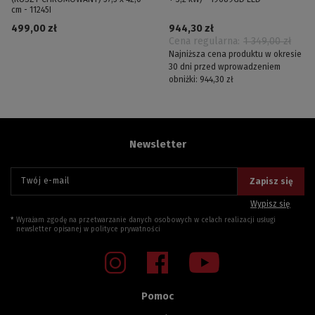
cm - 11245I
499,00 zł
944,30 zł
Cena regularna:
1 349,00 zł
Najniższa cena produktu w okresie
30 dni przed wprowadzeniem
obniżki:
944,30 zł
Newsletter
Twój e-mail
Zapisz się
Wypisz się
Wyrażam zgodę na przetwarzanie danych osobowych w celach realizacji usługi
newsletter opisanej w
polityce prywatności
Pomoc