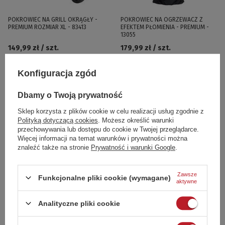
POKROWIEC NA GRILL OKRĄGŁY -
POKROWIEC NA OGRZEWACZ Z
PREMIUM ROZMIAR XL - 83413
EFEKTEM PŁOMIENIA - PREMIUM -
13055
149,99 zł / szt.
179,99 zł / szt.
Konfiguracja zgód
Dbamy o Twoją prywatność
Sklep korzysta z plików cookie w celu realizacji usług zgodnie z
Polityką dotyczącą cookies
. Możesz określić warunki
przechowywania lub dostępu do cookie w Twojej przeglądarce.
Więcej informacji na temat warunków i prywatności można
znaleźć także na stronie
Prywatność i warunki Google
.
STOJAK DO OPIEKACZY GAZOWYCH
OPIEKACZ GAZOWY 2-PALNIKOWY
Zawsze
Funkcjonalne pliki cookie (wymagane)
GASTRONOMICZNYCH - 12575
GASTRONOMICZNY 10 kW - 12475
aktywne
135,00 zł / szt.
449,00 zł / szt.
Analityczne pliki cookie
249,99 zł
Najniższa cena z 30
849,00 zł
Najniższa cena z 30
dni przed obniżką
dni przed obniżką