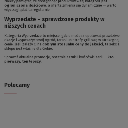
Należy pamiętać, że dostępność produktów w tej kategorii jest
ograniczona ilościowo
, a oferta zmienia się dynamicznie — warto
więc zaglądać tu regularnie.
Wyprzedaże – sprawdzone produkty w
niższych cenach
Kategoria Wyprzedaże to miejsce, gdzie możesz upolować prawdziwe
okazje i wyposażyć swój ogród, taras lub strefę grillową w atrakcyjnej
cenie. Jeśli zależy Ci na
dobrym stosunku ceny do jakości
, ta sekcja
sklepu jest właśnie dla Ciebie.
Sprawdź aktualne promocje, ostatnie sztuki i końcówki serii —
kto
pierwszy, ten lepszy
.
Polecamy