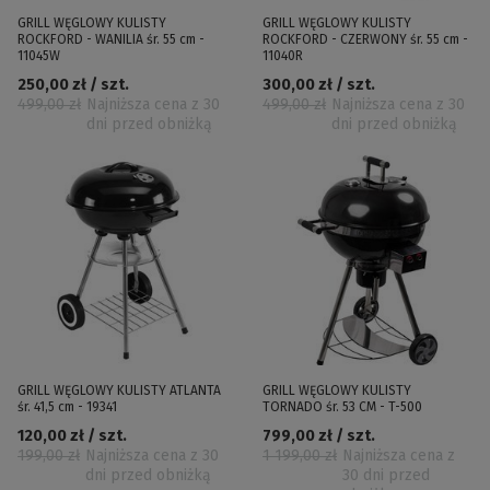
GRILL WĘGLOWY KULISTY
GRILL WĘGLOWY KULISTY
ROCKFORD - WANILIA śr. 55 cm -
ROCKFORD - CZERWONY śr. 55 cm -
11045W
11040R
250,00 zł / szt.
300,00 zł / szt.
499,00 zł
Najniższa cena z 30
499,00 zł
Najniższa cena z 30
dni przed obniżką
dni przed obniżką
GRILL WĘGLOWY KULISTY ATLANTA
GRILL WĘGLOWY KULISTY
śr. 41,5 cm - 19341
TORNADO śr. 53 CM - T-500
120,00 zł / szt.
799,00 zł / szt.
199,00 zł
Najniższa cena z 30
1 199,00 zł
Najniższa cena z
dni przed obniżką
30 dni przed