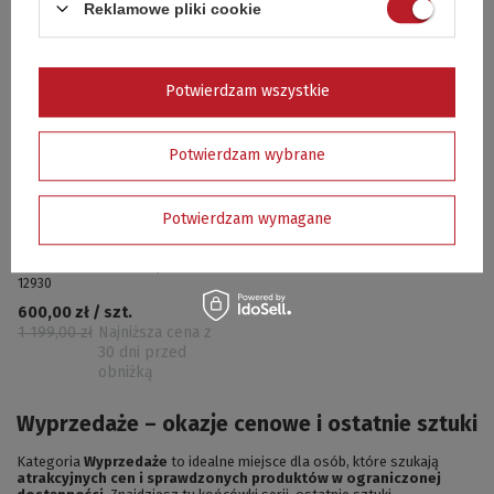
Reklamowe pliki cookie
Potwierdzam wszystkie
Potwierdzam wybrane
Potwierdzam wymagane
PROFESJONALNY OPIEKACZ
GAZOWY DO STEKÓW 4,2kW -
12930
600,00 zł / szt.
1 199,00 zł
Najniższa cena z
30 dni przed
obniżką
Wyprzedaże – okazje cenowe i ostatnie sztuki
Kategoria
Wyprzedaże
to idealne miejsce dla osób, które szukają
atrakcyjnych cen i sprawdzonych produktów w ograniczonej