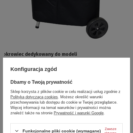
Pokrowiec dedykowany do modeli
Konfiguracja zgód
GRILL WĘGLOWY KULISTY MONTENEGRO śr. 47 cm - 11000
GRILL WĘGLOWY KULISTY WÓZEK śr. 47 cm - 19401
GRILL WĘGLOWY KOLUMNOWY KULISTY śr. 46 cm - 19395
Dbamy o Twoją prywatność
GRILL WĘGLOWY KOLUMNOWY BAVARIA śr. 40 cm - 11300
Sklep korzysta z plików cookie w celu realizacji usług zgodnie z
Polityką dotyczącą cookies
. Możesz określić warunki
Specyfikacja techniczna
przechowywania lub dostępu do cookie w Twojej przeglądarce.
Więcej informacji na temat warunków i prywatności można
Podmiot odpowiedzialny
ACTIVA Polska spółka z
znaleźć także na stronie
Prywatność i warunki Google
.
za ten produkt na terenie
ograniczoną
UE
odpowiedzialnością
Więcej
włókna poliestrowe (tkanina
Zawsze
Materiał
Funkcjonalne pliki cookie (wymagane)
typu OXFORD)
,
PCW
aktywne