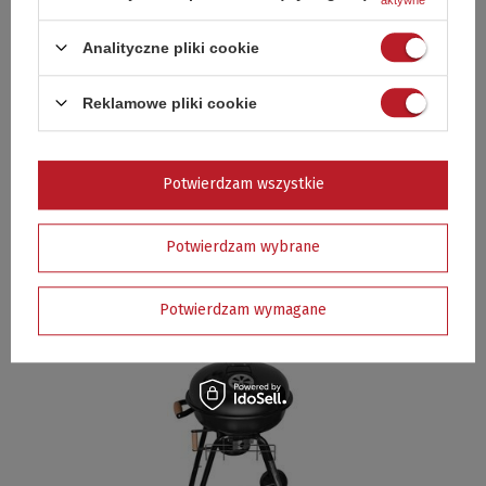
Odpowiedni do grilla
MONTENEGRO
,
BAVARIA
Analityczne pliki cookie
Rodzaj
pokrowiec
Ochrona
opady
,
slonce
,
zabrudzenia
Reklamowe pliki cookie
Kształt
cylindryczny
Wodoodporny
Tak
Potwierdzam wszystkie
Wymiary produktu
śr. 60 x 90 cm
Potwierdzam wybrane
Dobierz akcesoria
Potwierdzam wymagane