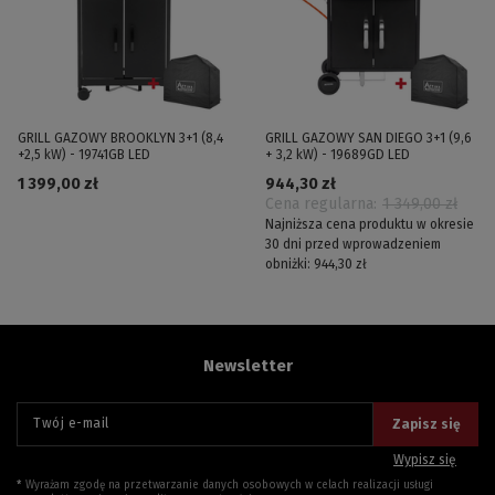
GRILL GAZOWY BROOKLYN 3+1 (8,4
GRILL GAZOWY SAN DIEGO 3+1 (9,6
+2,5 kW) - 19741GB LED
+ 3,2 kW) - 19689GD LED
1 399,00 zł
944,30 zł
Cena regularna:
1 349,00 zł
Najniższa cena produktu w okresie
30 dni przed wprowadzeniem
obniżki:
944,30 zł
Newsletter
Twój e-mail
Zapisz się
Wypisz się
Wyrażam zgodę na przetwarzanie danych osobowych w celach realizacji usługi