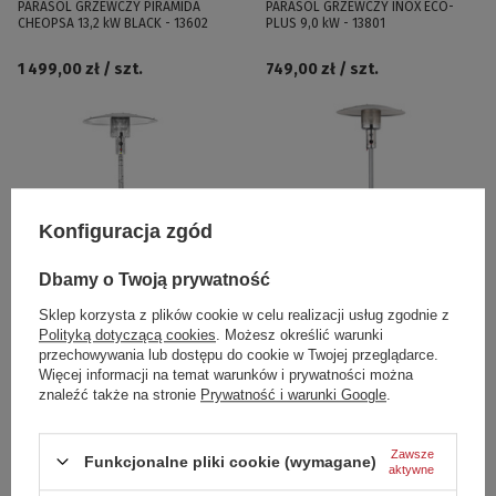
PARASOL GRZEWCZY PIRAMIDA
PARASOL GRZEWCZY INOX ECO-
CHEOPSA 13,2 kW BLACK - 13602
PLUS 9,0 kW - 13801
1 499,00 zł / szt.
749,00 zł / szt.
Konfiguracja zgód
Dbamy o Twoją prywatność
NOWOŚĆ
Sklep korzysta z plików cookie w celu realizacji usług zgodnie z
Polityką dotyczącą cookies
. Możesz określić warunki
PARASOL GRZEWCZY BROLLY
PARASOL GRZEWCZY Z REGULACJĄ
przechowywania lub dostępu do cookie w Twojej przeglądarce.
POWER 13 kW - 13860
WYSOKOŚCI 8,3 kW - 13700
Więcej informacji na temat warunków i prywatności można
znaleźć także na stronie
Prywatność i warunki Google
.
999,00 zł / szt.
999,99 zł / szt.
Zawsze
Funkcjonalne pliki cookie (wymagane)
Polecamy
aktywne