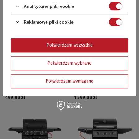
Analityczne pliki cookie
Reklamowe pliki cookie
Potwierdzam wszystkie
Potwierdzam wybrane
GRILL WĘGLOWY ANGULAR CHROM
GRILL GAZOWY MANHATTAN 4+1
Potwierdzam wymagane
(RUSZT CHROMOWANY) 57,5 x 42,0
(11,2+ 2,5 kW) - 19751GB LED
cm - 11245I
499,00 zł
1 599,00 zł