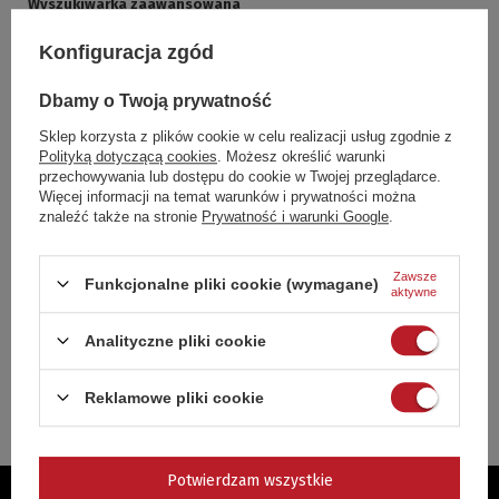
Wyszukiwarka zaawansowana
Konfiguracja zgód
wybierz
Kategoria
Dbamy o Twoją prywatność
wybierz
Producent
Sklep korzysta z plików cookie w celu realizacji usług zgodnie z
Polityką dotyczącą cookies
. Możesz określić warunki
przechowywania lub dostępu do cookie w Twojej przeglądarce.
10 osób
12 osób
Więcej informacji na temat warunków i prywatności można
14 osób
15 osób
Odpowiedni
znaleźć także na stronie
Prywatność i warunki Google
.
dla:
20 osób
4 - 6 osób
6 - 8 osób
Zawsze
Funkcjonalne pliki cookie (wymagane)
aktywne
Cenie
Sortuj po:
Analityczne pliki cookie
Rosnąco
Malejąco
Reklamowe pliki cookie
Szukaj
Potwierdzam wszystkie