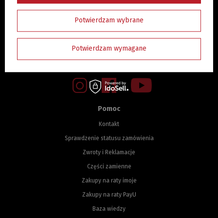
Newsletter
Potwierdzam wybrane
Twój e-mail
Zapisz się
Wypisz się
Potwierdzam wymagane
Wyrażam zgodę na przetwarzanie danych osobowych w celach realizacji usługi
newsletter opisanej w
polityce prywatności
Pomoc
Kontakt
Sprawdzenie statusu zamówienia
Zwroty i Reklamacje
Części zamienne
Zakupy na raty imoje
Zakupy na raty PayU
Baza wiedzy