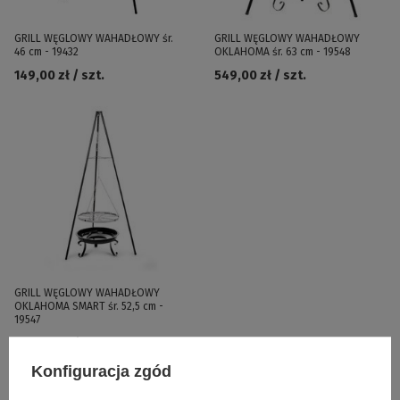
GRILL WĘGLOWY WAHADŁOWY śr.
GRILL WĘGLOWY WAHADŁOWY
46 cm - 19432
OKLAHOMA śr. 63 cm - 19548
149,00 zł / szt.
549,00 zł / szt.
GRILL WĘGLOWY WAHADŁOWY
OKLAHOMA SMART śr. 52,5 cm -
19547
339,00 zł / szt.
Konfiguracja zgód
Polecamy