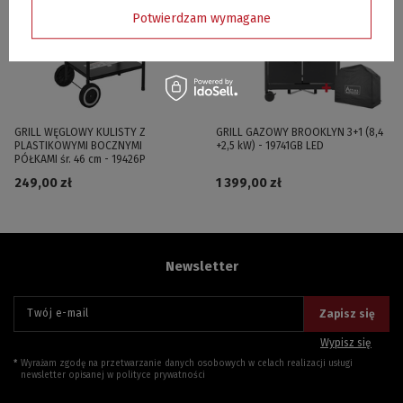
Potwierdzam wymagane
GRILL WĘGLOWY KULISTY Z
GRILL GAZOWY BROOKLYN 3+1 (8,4
PLASTIKOWYMI BOCZNYMI
+2,5 kW) - 19741GB LED
PÓŁKAMI śr. 46 cm - 19426P
249,00 zł
1 399,00 zł
Newsletter
Twój e-mail
Zapisz się
Wypisz się
Wyrażam zgodę na przetwarzanie danych osobowych w celach realizacji usługi
newsletter opisanej w
polityce prywatności