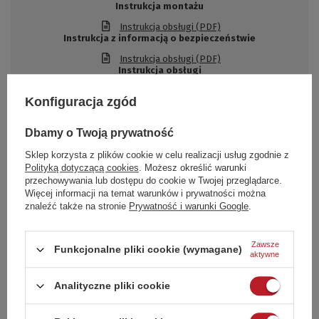
Instrukcja montażu
Instrukcja obsługi (PDF)
Instrukcja z informacją o bezpieczeństwie
Instrukcja obsługi (PDF)
Instrukcja obsługi
Instrukcja obsługi (PDF)
Konfiguracja zgód
Dbamy o Twoją prywatność
Specyfikacja techniczna
Sklep korzysta z plików cookie w celu realizacji usług zgodnie z
Polityką dotyczącą cookies
. Możesz określić warunki
Podmiot odpowiedzialny
ACTIVA Polska spółka z
przechowywania lub dostępu do cookie w Twojej przeglądarce.
za ten produkt na terenie
ograniczoną
UE
odpowiedzialnością
Więcej
Więcej informacji na temat warunków i prywatności można
znaleźć także na stronie
Prywatność i warunki Google
.
Zapytaj o produkt
Zawsze
Funkcjonalne pliki cookie (wymagane)
aktywne
Jeżeli powyższy opis jest dla Ciebie niewystarczający, prześlij nam swoje
Analityczne pliki cookie
pytanie odnośnie tego produktu. Postaramy się odpowiedzieć tak
szybko jak tylko będzie to możliwe.
Dane są przetwarzane zgodnie z
polityką prywatności
. Przesyłając je, akceptujesz jej postanowienia.