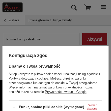
Wstecz
Strona główna
Twoje Rabaty
Aktywuj
Numer karty rabatowej
Konfiguracja zgód
Aktywuj
Numer kodu rabatowego
Dbamy o Twoją prywatność
Sklep korzysta z plików cookie w celu realizacji usług zgodnie z
Polityką dotyczącą cookies
. Możesz określić warunki
przechowywania lub dostępu do cookie w Twojej przeglądarce.
Więcej informacji na temat warunków i prywatności można
Newsletter
znaleźć także na stronie
Prywatność i warunki Google
.
Twój e-mail
Zapisz się
Zawsze
Funkcjonalne pliki cookie (wymagane)
aktywne
Wypisz się