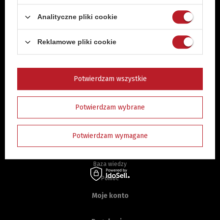
Wyrażam zgodę na przetwarzanie danych osobowych w celach realizacji usługi
Analityczne pliki cookie
newsletter opisanej w
polityce prywatności
Reklamowe pliki cookie
Pomoc
Potwierdzam wszystkie
Kontakt
Sprawdzenie statusu zamówienia
Potwierdzam wybrane
Zwroty i Reklamacje
Części zamienne
Potwierdzam wymagane
Zakupy na raty imoje
Zakupy na raty PayU
Baza wiedzy
Pomoc
Moje konto