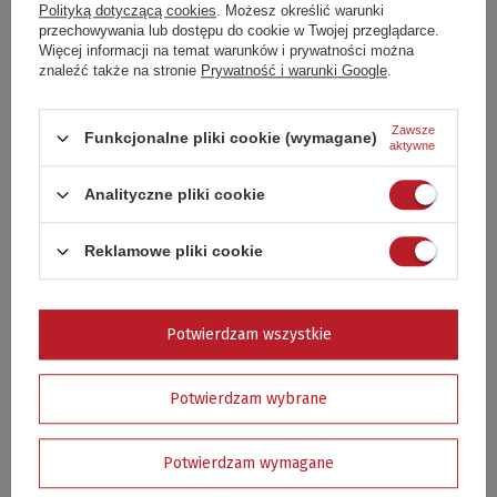
Polityką dotyczącą cookies
. Możesz określić warunki
Dodaj swoją opinię
przechowywania lub dostępu do cookie w Twojej przeglądarce.
Więcej informacji na temat warunków i prywatności można
znaleźć także na stronie
Prywatność i warunki Google
.
Twoja ocena:
5/5
Zawsze
Funkcjonalne pliki cookie (wymagane)
aktywne
Analityczne pliki cookie
Treść twojej opinii
Reklamowe pliki cookie
Dodaj własne zdjęcie produktu:
Potwierdzam wszystkie
Potwierdzam wybrane
Twoje imię
Potwierdzam wymagane