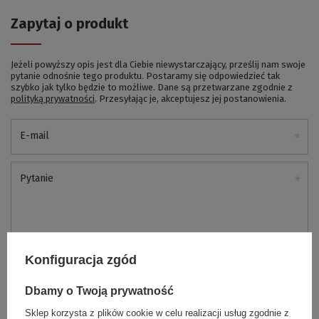
Zapytaj o produkt
Jeżeli powyższy opis jest dla Ciebie niewystarczający, prześlij nam swoje
pytanie odnośnie tego produktu. Postaramy się odpowiedzieć tak
szybko jak tylko będzie to możliwe.
Dane są przetwarzane zgodnie z
polityką prywatności
. Przesyłając je, akceptujesz jej postanowienia.
E-mail
Pytanie
Konfiguracja zgód
Wyślij
Dbamy o Twoją prywatność
Sklep korzysta z plików cookie w celu realizacji usług zgodnie z