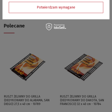
Potwierdzam wymagane
Pokaż więcej wpisów z
Styczeń 2026
Polecane
RUSZT ŻELIWNY DO GRILLA
RUSZT ŻELIWNY DO GRILLA
(DEDYKOWANY DO ALABAMA, SAN
(DEDYKOWANY DO DAKOTA, SAN
DIEGO) 27,5 x 40 cm - 10789
FRANCISCO) 32 x 40 cm - 10784