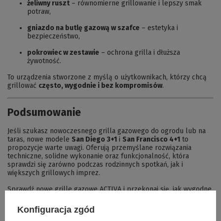
żeliwny ruszt
– równomierne grillowanie i lepszy smak
potraw,
gniazdo na butlę gazową w szafce
– estetyka i
bezpieczeństwo,
pokrowiec w zestawie
– ochrona grilla i dłuższa
żywotność.
To urządzenia stworzone z myślą o użytkownikach, którzy chcą
grillować
często, wygodnie i bez kompromisów
.
Podsumowanie
Jeśli szukasz nowoczesnego grilla gazowego do ogrodu lub na
taras, nowe modele
San Diego 3+1
i
San Francisco 4+1
to
propozycje warte uwagi. Oferują przemyślane rozwiązania
techniczne, solidne wykonanie oraz funkcjonalność, która
sprawdzi się zarówno podczas rodzinnych spotkań, jak i
większych grillowych imprez.
Sprawdź nowe grille gazowe ACTIVA i przekonaj się, jak wygodne
może być nowoczesne grillowanie.
Konfiguracja zgód