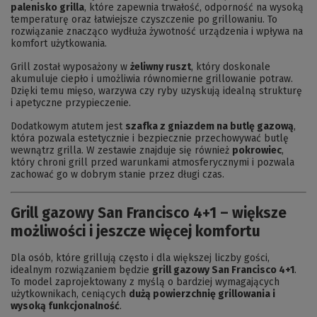
palenisko grilla
, które zapewnia trwałość, odporność na wysoką
temperaturę oraz łatwiejsze czyszczenie po grillowaniu. To
rozwiązanie znacząco wydłuża żywotność urządzenia i wpływa na
komfort użytkowania.
Grill został wyposażony w
żeliwny ruszt
, który doskonale
akumuluje ciepło i umożliwia równomierne grillowanie potraw.
Dzięki temu mięso, warzywa czy ryby uzyskują idealną strukturę
i apetyczne przypieczenie.
Dodatkowym atutem jest
szafka z gniazdem na butlę gazową
,
która pozwala estetycznie i bezpiecznie przechowywać butlę
wewnątrz grilla. W zestawie znajduje się również
pokrowiec
,
który chroni grill przed warunkami atmosferycznymi i pozwala
zachować go w dobrym stanie przez długi czas.
Grill gazowy San Francisco 4+1 – większe
możliwości i jeszcze więcej komfortu
Dla osób, które grillują często i dla większej liczby gości,
idealnym rozwiązaniem będzie
grill gazowy San Francisco 4+1
.
To model zaprojektowany z myślą o bardziej wymagających
użytkownikach, ceniących
dużą powierzchnię grillowania i
wysoką funkcjonalność
.