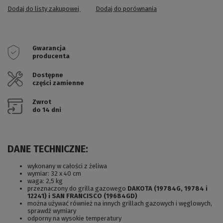
Dodaj do listy zakupowej
Dodaj do porównania
Gwarancja
producenta
Dostępne
części zamienne
Zwrot
do 14 dni
DANE TECHNICZNE:
wykonany w całości z żeliwa
wymiar: 32 x 40 cm
waga: 2,5 kg
przeznaczony do grilla gazowego
DAKOTA (19784G, 19784 i
12241) i SAN FRANCISCO (19684GD)
można używać również na innych grillach gazowych i węglowych,
sprawdź wymiary
odporny na wysokie temperatury