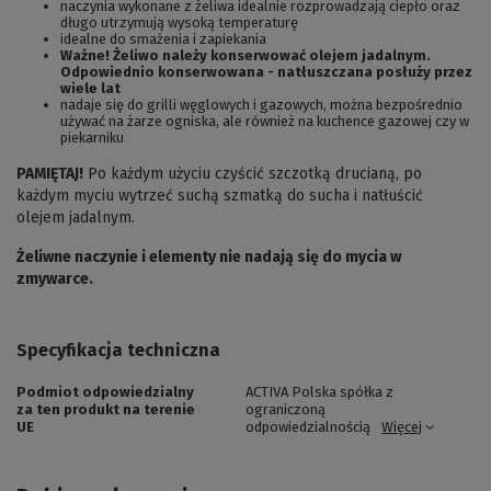
naczynia wykonane z żeliwa idealnie rozprowadzają ciepło oraz
długo utrzymują wysoką temperaturę
idealne do smażenia i zapiekania
Ważne! Żeliwo należy konserwować olejem jadalnym.
Odpowiednio konserwowana - natłuszczana posłuży przez
wiele lat
nadaje się do grilli węglowych i gazowych, można bezpośrednio
używać na żarze ogniska, ale również na kuchence gazowej czy w
piekarniku
PAMIĘTAJ!
Po każdym użyciu czyścić szczotką drucianą, po
każdym myciu wytrzeć suchą szmatką do sucha i natłuścić
olejem jadalnym.
Żeliwne naczynie i elementy nie nadają się do mycia w
zmywarce.
Specyfikacja techniczna
Podmiot odpowiedzialny
ACTIVA Polska spółka z
za ten produkt na terenie
ograniczoną
UE
odpowiedzialnością
Więcej