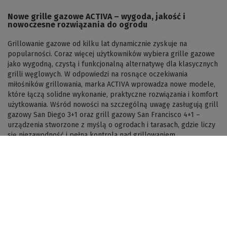
Nowe grille gazowe ACTIVA – wygoda, jakość i
nowoczesne rozwiązania do ogrodu
Grillowanie gazowe od kilku lat dynamicznie zyskuje na
popularności. Coraz więcej użytkowników wybiera grille gazowe
jako wygodną, czystą i funkcjonalną alternatywę dla klasycznych
grilli węglowych. W odpowiedzi na rosnące oczekiwania
miłośników grillowania, marka ACTIVA wprowadza nowe modele,
które łączą solidne wykonanie, praktyczne rozwiązania i komfort
użytkowania. Wśród nowości na szczególną uwagę zasługują grill
gazowy San Diego 3+1 oraz grill gazowy San Francisco 4+1 –
urządzenia stworzone z myślą o ogrodach i tarasach, gdzie liczy
się niezawodność i pełna kontrola nad grillowaniem.
Czytaj więcej
Newsletter