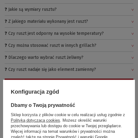
❓ Jakie są wymiary rusztu?
❓ Z jakiego materiału wykonany jest ruszt?
❓ Czy ruszt jest odporny na wysokie temperatury?
❓ Czy można stosować ruszt w innych grillach?
❓ Dlaczego warto wybrać ruszt żeliwny?
❓ Czy ruszt nadaje się jako element zamienny?
Zadaj pytanie
Konfiguracja zgód
Dbamy o Twoją prywatność
Dodaj swoją opinię
Sklep korzysta z plików cookie w celu realizacji usług zgodnie z
Polityką dotyczącą cookies
. Możesz określić warunki
przechowywania lub dostępu do cookie w Twojej przeglądarce.
Twoja ocena:
Więcej informacji na temat warunków i prywatności można
5/5
znaleźć także na stronie
Prywatność i warunki Google
.