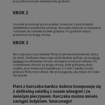
przy jednoczesnym zmniejszeniu grubości.
KROK 2
Czosnek przecisnąć przez praskę i zmieszać z pozostałymi
składnikami na jednolitą emulsję. Kurczaka zanurzyć w marynacie
i odstawić do lodówki na dwie godziny. Po godzinie mięso
przewrócić na drugą stronę.
KROK 3
Na rozgrzany ruszt układać filety (w pierwszej kolejności skórą
do dołu). Delikatne mięsa typu drób idealnie grilluje się na
płycie
żeliwnej
na ryflowanej stronie, dostępne w naszym sklepie. Po
zrumienieniu obrócić na druga stronę, drób grillujemy dość
szybko, przy mniejszych kawałka po 2-3 min z każdej strony,
grubsze filety nieco dłużej. Nie przeciągamy, aby mięso nie stało
się twarde.
Pierś z kurczaka bardzo dobrze komponuje się
z delikatną sałatką z sosem winegret i ze
świeżym pieczywem. Kurczaka można śmiało
zastąpić indykiem. Smacznego!