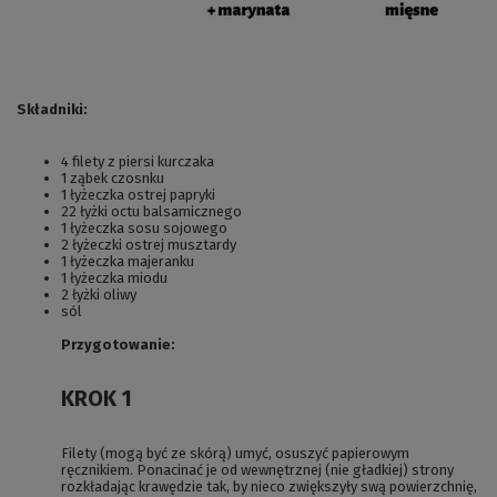
Składniki:
4 filety z piersi kurczaka
1 ząbek czosnku
1 łyżeczka ostrej papryki
22 łyżki octu balsamicznego
1 łyżeczka sosu sojowego
2 łyżeczki ostrej musztardy
1 łyżeczka majeranku
1 łyżeczka miodu
2 łyżki oliwy
sól
Przygotowanie:
KROK 1
Filety (mogą być ze skórą) umyć, osuszyć papierowym
ręcznikiem. Ponacinać je od wewnętrznej (nie gładkiej) strony
rozkładając krawędzie tak, by nieco zwiększyły swą powierzchnię,