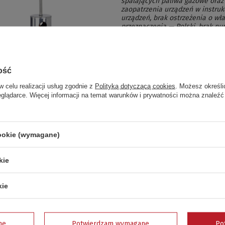
spalających paliwa gazowe oraz
zaopatrzenia urządzeń w instrukc
urządzeń, brak ostrzeżenia o wła
przeznaczenia — Polski, brak nu
zaangażowanej na etapie kontro
Terrassenheizstrahler Broiły, S
wszystkich wymaganych ostrzeże
Brolly Power, Serien Nummer 138
publikuje się w związku z pro
ość
Konkurencji i Konsumentów"
w celu realizacji usług zgodnie z
Polityką dotyczącą cookies
. Możesz określi
eglądarce. Więcej informacji na temat warunków i prywatności można znaleźć
 posiadających ww. ogrzewacz gazowy prosimy o kontakt w celu dokon
ściwy do zwrotu:
olska Sp. z o.o. Magazyn PARTNERSPOL POLSKA o. STARE GNATOWICE
cookie (wymagane)
NATOWICE 34
kie
TARE GNATOWICE
iem Zwrot UOKiK
kie
ałe niedogodności przepraszamy.
ne
Potwierdzam wymagane
Po