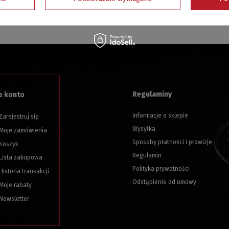
niem Activa Polska
Regulaminy
e konto
Informacje o sklepie
Zarejestruj się
Wysyłka
Moje zamówienia
Sposoby płatności i prowizje
Koszyk
Regulamin
Lista zakupowa
Polityka prywatności
Historia transakcji
Odstąpienie od umowy
Moje rabaty
Newsletter