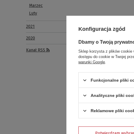
Marzec
Luty
2021
Konfiguracja zgód
2020
Dbamy o Twoją prywatn
Kanał RSS
Sklep korzysta z plików cookie 
dostępu do cookie w Twojej prz
Klientów
warunki Google
.
Adres wła
Activa P
Funkcjonalne pliki 
STARE G
Analityczne pliki coo
05-085 S
z dopisk
Reklamowe pliki coo
Za powst
Potwierdzam wybra