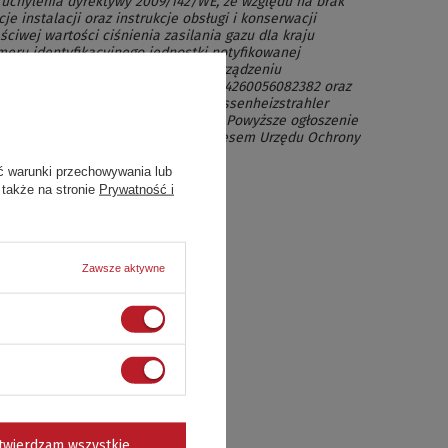
 uchylenia dyrektywy 2009/142/WE, ze względu na brak
je instalacji oraz instrukcje obsługi i konserwacji
ściwej wartości ciśnienia zasilania gazu dla kraju
meru identyfikacyjnego jednostki notyfikowanej
li produkcji za oznakowaniem na urządzeniu
erien Nummer 13850 Brolly, kod EAN: 4260056082382 oraz
ń na opakowaniu urządzenia Terrassenheizstrahler
50 Brolly, kod EAN: 4260056082375. Powyższe ogłoszenie
wadzonym postępowaniem przed Prezesem Urzędu Ochrony
ć warunki przechowywania lub
 także na stronie
Prywatność i
ania zwrotu.
Zawsze aktywne
twierdzam wszystkie