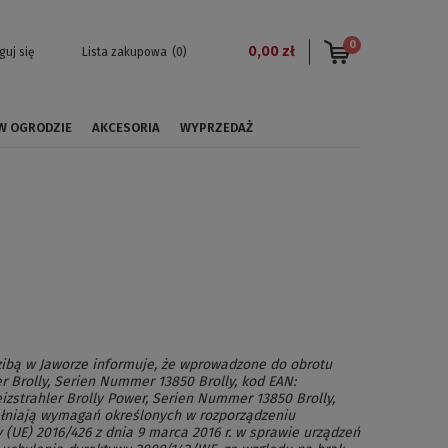
0
0,00 zł
guj się
Lista zakupowa
(0)
 W OGRODZIE
AKCESORIA
WYPRZEDAŻ
dzibą w Jaworze informuje, że wprowadzone do obrotu
r Brolly, Serien Nummer 13850 Brolly, kod EAN:
zstrahler Brolly Power, Serien Nummer 13850 Brolly,
ełniają wymagań określonych w rozporządzeniu
 (UE) 2016/426 z dnia 9 marca 2016 r. w sprawie urządzeń