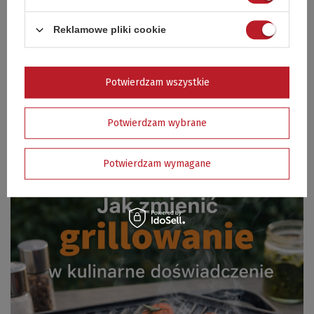
Jeśli szukasz sposobu, by:
Reklamowe pliki cookie
rozszerzyć możliwości swojego grilla,
grillować nie tylko mięso, ale pełne menu,
uzyskać
najlepsze efekty smakowe
i kontrolę nad
Potwierdzam wszystkie
temperaturą,
płyta żeliwna do grilla
to krok, który warto zrobić.
Potwierdzam wybrane
To nie tylko dodatek. To narzędzie, które
odmienia grillowanie z
hobby w kulinarne doświadczenie
— nie tylko latem, ale przez
cały sezon.
Potwierdzam wymagane