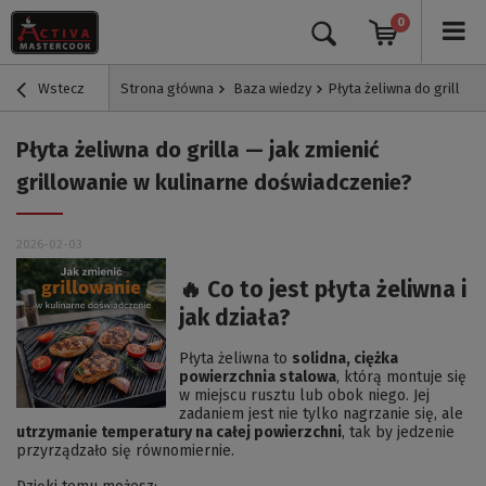
0
Wstecz
Strona główna
Baza wiedzy
Płyta żeliwna do grilla —
Płyta żeliwna do grilla — jak zmienić
grillowanie w kulinarne doświadczenie?
2026-02-03
🔥 Co to jest płyta żeliwna i
jak działa?
Płyta żeliwna to
solidna, ciężka
powierzchnia stalowa
, którą montuje się
w miejscu rusztu lub obok niego. Jej
zadaniem jest nie tylko nagrzanie się, ale
utrzymanie temperatury na całej powierzchni
, tak by jedzenie
przyrządzało się równomiernie.