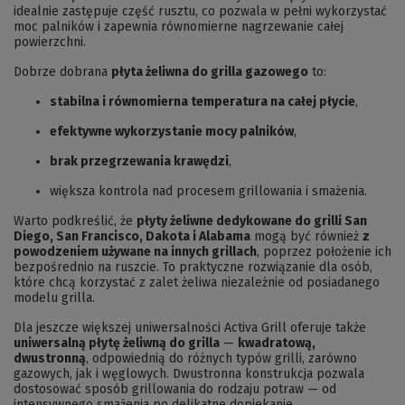
idealnie zastępuje część rusztu, co pozwala w pełni wykorzystać
moc palników i zapewnia równomierne nagrzewanie całej
powierzchni.
Dobrze dobrana
płyta żeliwna do grilla gazowego
to:
stabilna i równomierna temperatura na całej płycie
,
efektywne wykorzystanie mocy palników
,
brak przegrzewania krawędzi
,
większa kontrola nad procesem grillowania i smażenia.
Warto podkreślić, że
płyty żeliwne dedykowane do grilli San
Diego, San Francisco, Dakota i Alabama
mogą być również
z
powodzeniem używane na innych grillach
, poprzez położenie ich
bezpośrednio na ruszcie. To praktyczne rozwiązanie dla osób,
które chcą korzystać z zalet żeliwa niezależnie od posiadanego
modelu grilla.
Dla jeszcze większej uniwersalności Activa Grill oferuje także
uniwersalną płytę żeliwną do grilla
—
kwadratową,
dwustronną
, odpowiednią do różnych typów grilli, zarówno
gazowych, jak i węglowych. Dwustronna konstrukcja pozwala
dostosować sposób grillowania do rodzaju potraw — od
intensywnego smażenia po delikatne dopiekanie.