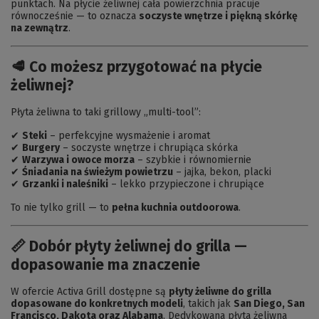
punktach. Na płycie żeliwnej cała powierzchnia pracuje
równocześnie — to oznacza
soczyste wnętrze i piękną skórkę
na zewnątrz
.
🥩 Co możesz przygotować na płycie
żeliwnej?
Płyta żeliwna to taki grillowy „multi-tool”:
✔
Steki
– perfekcyjne wysmażenie i aromat
✔
Burgery
– soczyste wnętrze i chrupiąca skórka
✔
Warzywa i owoce morza
– szybkie i równomiernie
✔
Śniadania na świeżym powietrzu
– jajka, bekon, placki
✔
Grzanki i naleśniki
– lekko przypieczone i chrupiące
To nie tylko grill — to
pełna kuchnia outdoorowa
.
📏 Dobór płyty żeliwnej do grilla —
dopasowanie ma znaczenie
W ofercie Activa Grill dostępne są
płyty żeliwne do grilla
dopasowane do konkretnych modeli
, takich jak
San Diego, San
Francisco, Dakota oraz Alabama
. Dedykowana płyta żeliwna