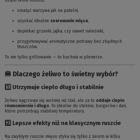
Dzięki temu możesz:
smażyć warzywa jak na patelni,
uzyskać idealne
searowanie mięsa
,
dopiekać grzanki, jajka, czy nawet naleśniki,
przygotowywać aromatyczne potrawy bez zbędnych
tłuszczów.
To nie tylko grillowanie — to kuchnia w plenerze.
🍔 Dlaczego żeliwo to świetny wybór?
1️⃣ Utrzymuje ciepło długo i stabilnie
Żeliwo nagrzewa się wolniej niż stal, ale za to
oddaje ciepło
równomiernie i długo
. To idealne do steków, burgerów i dań,
które potrzebują stabilnej temperatury.
2️⃣ Lepsze efekty niż na klasycznym ruszcie
Na zwykłym ruszcie mięso styka się tylko z żarem w kilku