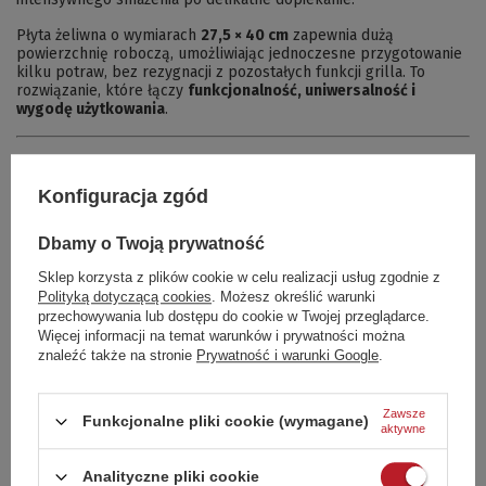
Płyta żeliwna o wymiarach
27,5 × 40 cm
zapewnia dużą
powierzchnię roboczą, umożliwiając jednoczesne przygotowanie
kilku potraw, bez rezygnacji z pozostałych funkcji grilla. To
rozwiązanie, które łączy
funkcjonalność, uniwersalność i
wygodę użytkowania
.
🧽 Jak dbać o płytę żeliwną?
Konfiguracja zgód
Płyta żeliwna jest wytrzymała, ale wymaga odrobiny troski:
Dbamy o Twoją prywatność
🧼 Po grillowaniu usuń resztki jedzenia, póki płyta jest jeszcze
ciepła
Sklep korzysta z plików cookie w celu realizacji usług zgodnie z
🫧 Nie myj w zmywarce – używaj ciepłej wody i szczotki
Polityką dotyczącą cookies
. Możesz określić warunki
🥄 Po wysuszeniu posmaruj powierzchnię olejem – to
przechowywania lub dostępu do cookie w Twojej przeglądarce.
zapobiegnie rdzewieniu
Więcej informacji na temat warunków i prywatności można
⛅ Przechowuj w suchym miejscu
znaleźć także na stronie
Prywatność i warunki Google
.
Prawidłowa pielęgnacja sprawi, że Twoja płyta będzie służyć
latami i zyska naturalną powłokę nieprzywierającą.
Zawsze
Funkcjonalne pliki cookie (wymagane)
aktywne
🧠 Podsumowanie
Analityczne pliki cookie