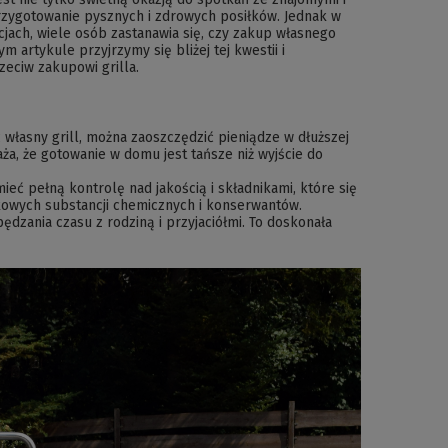
przygotowanie pysznych i zdrowych posiłków. Jednak w
jach, wiele osób zastanawia się, czy zakup własnego
ym artykule przyjrzymy się bliżej tej kwestii i
eciw zakupowi grilla.
własny grill, można zaoszczędzić pieniądze w dłuższej
a, że gotowanie w domu jest tańsze niż wyjście do
ieć pełną kontrolę nad jakością i składnikami, które się
tkowych substancji chemicznych i konserwantów.
dzania czasu z rodziną i przyjaciółmi. To doskonała