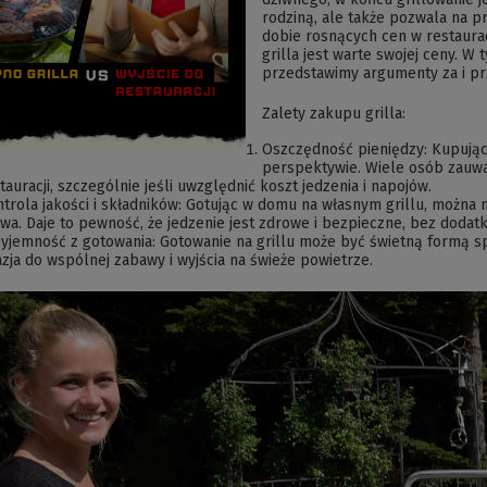
rodziną, ale także pozwala na 
dobie rosnących cen w restaurac
grilla jest warte swojej ceny. W t
przedstawimy argumenty za i prz
Zalety zakupu grilla:
Oszczędność pieniędzy: Kupując 
perspektywie. Wiele osób zauważ
tauracji, szczególnie jeśli uwzględnić koszt jedzenia i napojów.
trola jakości i składników: Gotując w domu na własnym grillu, można m
wa. Daje to pewność, że jedzenie jest zdrowe i bezpieczne, bez doda
yjemność z gotowania: Gotowanie na grillu może być świetną formą spę
zja do wspólnej zabawy i wyjścia na świeże powietrze.