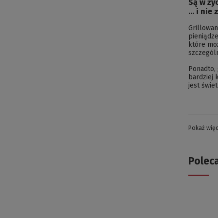
Są w życ
… i nie
Grillowan
pieniądze
które moż
szczególn
Ponadto, 
bardziej 
jest świe
Pokaż wię
Polec