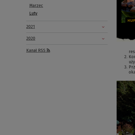
Marzec
Luty
2021
2020
Kanał RSS
res
Kon
uży
Prz
oka