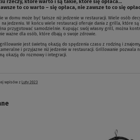
iu rzeczy, które warto i są takie, które się opłaca…
 zawsze to co warto – się opłaca, nie zawsze to co się opła
ie w domu może być tańsze niż jedzenie w restauracji. Wiele osób dec
 na jedzeniu. W końcu wiele restauracji oferuje dania z grilla, które są 
na przygotować samodzielnie. Kupując swój własny grill, można kontro
ie ważne dla osób, które dbają o swoje zdrowie.
grillowanie jest świetną okazją do spędzenia czasu z rodziną i znajomy
kameralne i przyjazne niż jedzenie w restauracji. Grillowanie pozwala
tną okazją do rozmowy i integracji.
cej wpisów z
Luty 2023
ane