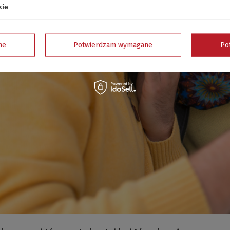
kie
ne
Potwierdzam wymagane
Po