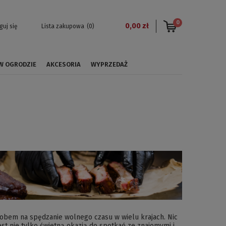
0
0,00 zł
guj się
Lista zakupowa
(0)
 W OGRODZIE
AKCESORIA
WYPRZEDAŻ
sobem na spędzanie wolnego czasu w wielu krajach. Nic
est nie tylko świetną okazją do spotkań ze znajomymi i