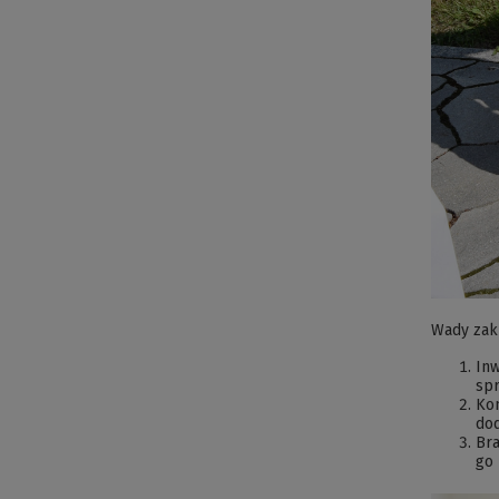
Wady zaku
Inw
spr
Kon
dod
Bra
go 