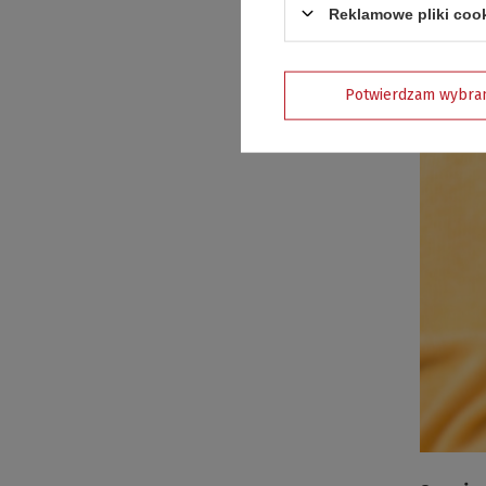
Reklamowe pliki coo
Potwierdzam wybra