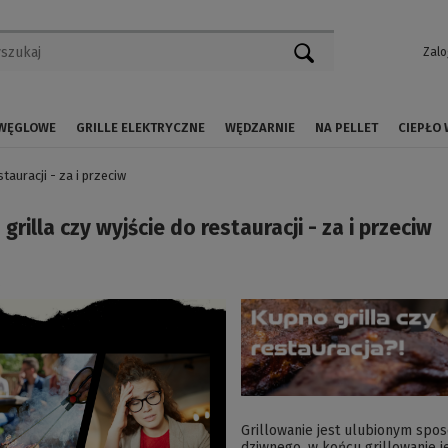
Zalo
 WĘGLOWE
GRILLE ELEKTRYCZNE
WĘDZARNIE
NA PELLET
CIEPŁO
tauracji - za i przeciw
grilla czy wyjście do restauracji - za i przeciw
0
Grillowanie jest ulubionym spo
dziwnego, w końcu grillowanie j