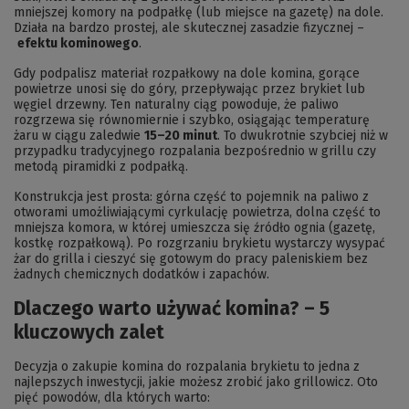
mniejszej komory na podpałkę (lub miejsce na gazetę) na dole.
Działa na bardzo prostej, ale skutecznej zasadzie fizycznej –
efektu kominowego
.
Gdy podpalisz materiał rozpałkowy na dole komina, gorące
powietrze unosi się do góry, przepływając przez brykiet lub
węgiel drzewny. Ten naturalny ciąg powoduje, że paliwo
rozgrzewa się równomiernie i szybko, osiągając temperaturę
żaru w ciągu zaledwie
15–20 minut
. To dwukrotnie szybciej niż w
przypadku tradycyjnego rozpalania bezpośrednio w grillu czy
metodą piramidki z podpałką.
Konstrukcja jest prosta: górna część to pojemnik na paliwo z
otworami umożliwiającymi cyrkulację powietrza, dolna część to
mniejsza komora, w której umieszcza się źródło ognia (gazetę,
kostkę rozpałkową). Po rozgrzaniu brykietu wystarczy wysypać
żar do grilla i cieszyć się gotowym do pracy paleniskiem bez
żadnych chemicznych dodatków i zapachów.
Dlaczego warto używać komina? – 5
kluczowych zalet
Decyzja o zakupie komina do rozpalania brykietu to jedna z
najlepszych inwestycji, jakie możesz zrobić jako grillowicz. Oto
pięć powodów, dla których warto: