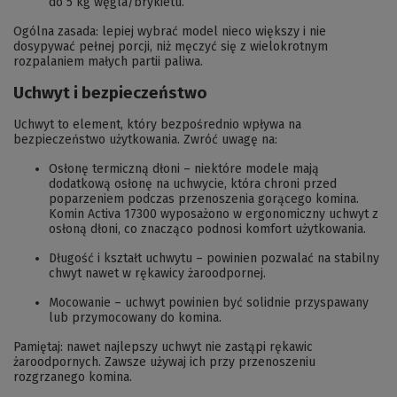
do 5 kg węgla/brykietu.
Ogólna zasada: lepiej wybrać model nieco większy i nie
dosypywać pełnej porcji, niż męczyć się z wielokrotnym
rozpalaniem małych partii paliwa.
Uchwyt i bezpieczeństwo
Uchwyt to element, który bezpośrednio wpływa na
bezpieczeństwo użytkowania. Zwróć uwagę na:
Osłonę termiczną dłoni – niektóre modele mają
dodatkową osłonę na uchwycie, która chroni przed
poparzeniem podczas przenoszenia gorącego komina.
Komin Activa 17300 wyposażono w ergonomiczny uchwyt z
osłoną dłoni, co znacząco podnosi komfort użytkowania.
Długość i kształt uchwytu – powinien pozwalać na stabilny
chwyt nawet w rękawicy żaroodpornej.
Mocowanie – uchwyt powinien być solidnie przyspawany
lub przymocowany do komina.
Pamiętaj: nawet najlepszy uchwyt nie zastąpi rękawic
żaroodpornych. Zawsze używaj ich przy przenoszeniu
rozgrzanego komina.