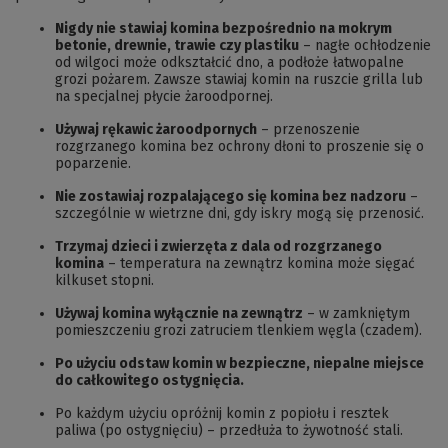
Nigdy nie stawiaj komina bezpośrednio na mokrym
betonie, drewnie, trawie czy plastiku
– nagłe ochłodzenie
od wilgoci może odkształcić dno, a podłoże łatwopalne
grozi pożarem. Zawsze stawiaj komin na ruszcie grilla lub
na specjalnej płycie żaroodpornej.
Używaj rękawic żaroodpornych
– przenoszenie
rozgrzanego komina bez ochrony dłoni to proszenie się o
poparzenie.
Nie zostawiaj rozpalającego się komina bez nadzoru
–
szczególnie w wietrzne dni, gdy iskry mogą się przenosić.
Trzymaj dzieci i zwierzęta z dala od rozgrzanego
komina
– temperatura na zewnątrz komina może sięgać
kilkuset stopni.
Używaj komina wyłącznie na zewnątrz
– w zamkniętym
pomieszczeniu grozi zatruciem tlenkiem węgla (czadem).
Po użyciu odstaw komin w bezpieczne, niepalne miejsce
do całkowitego ostygnięcia.
Po każdym użyciu opróżnij komin z popiołu i resztek
paliwa (po ostygnięciu) – przedłuża to żywotność stali.