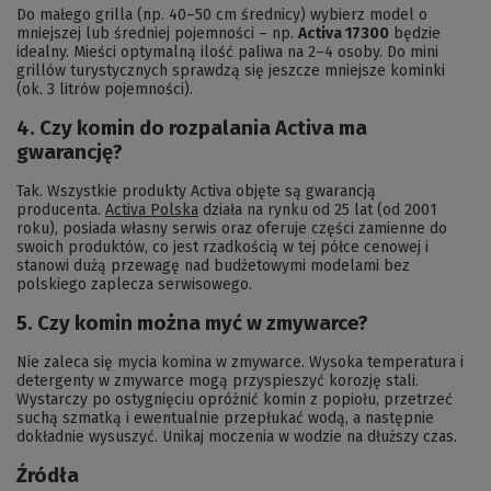
Do małego grilla (np. 40–50 cm średnicy) wybierz model o
mniejszej lub średniej pojemności – np.
Activa 17300
będzie
idealny. Mieści optymalną ilość paliwa na 2–4 osoby. Do mini
grillów turystycznych sprawdzą się jeszcze mniejsze kominki
(ok. 3 litrów pojemności).
4. Czy komin do rozpalania Activa ma
gwarancję?
Tak. Wszystkie produkty Activa objęte są gwarancją
producenta.
Activa Polska
działa na rynku od 25 lat (od 2001
roku), posiada własny serwis oraz oferuje części zamienne do
swoich produktów, co jest rzadkością w tej półce cenowej i
stanowi dużą przewagę nad budżetowymi modelami bez
polskiego zaplecza serwisowego.
5. Czy komin można myć w zmywarce?
Nie zaleca się mycia komina w zmywarce. Wysoka temperatura i
detergenty w zmywarce mogą przyspieszyć korozję stali.
Wystarczy po ostygnięciu opróżnić komin z popiołu, przetrzeć
suchą szmatką i ewentualnie przepłukać wodą, a następnie
dokładnie wysuszyć. Unikaj moczenia w wodzie na dłuższy czas.
Źródła