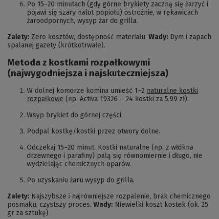
Po 15–20 minutach (gdy górne brykiety zaczną się żarzyć i
pojawi się szary nalot popiołu) ostrożnie, w rękawicach
żaroodpornych, wysyp żar do grilla.
Zalety:
Zero kosztów, dostępność materiału.
Wady:
Dym i zapach
spalanej gazety (krótkotrwałe).
Metoda z kostkami rozpałkowymi
(najwygodniejsza i najskuteczniejsza)
W dolnej komorze komina umieść 1–2
naturalne kostki
rozpałkowe
(np. Activa 19326 – 24 kostki za 5,99 zł).
Wsyp brykiet do górnej części.
Podpal kostkę/kostki przez otwory dolne.
Odczekaj 15–20 minut. Kostki naturalne (np. z włókna
drzewnego i parafiny) palą się równomiernie i długo, nie
wydzielając chemicznych oparów.
Po uzyskaniu żaru wysyp do grilla.
Zalety:
Najszybsze i najrówniejsze rozpalenie, brak chemicznego
posmaku, czystszy proces.
Wady:
Niewielki koszt kostek (ok. 25
gr za sztukę).