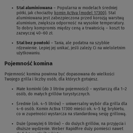
Stal aluminiowana
– Popularna w modelach średniej
półki, jak chociażby
komin Activa (model 17300)
. Stal
aluminiowana jest zabezpieczona przed korozją warstwą
aluminium, zwiększa odporność na wysokie temperatury.
To dobry kompromis między ceną a trwałością – koszt to
zazwyczaj 40–60 zł.
Stal bez powłoki
– Tania, ale podatna na szybkie
rdzewienie. Lepiej jej unikać, jeśli zależy Ci na wieloletnim
użytkowaniu.
Pojemność komina
Pojemność komina powinna być dopasowana do wielkości
Twojego grilla i liczby osób, dla których gotujesz.
Małe kominki (do 3 litrów pojemności) – wystarczą dla 1–2
osób, do małych grillów turystycznych.
Średnie (ok. 4–5 litrów) – uniwersalny wybór dla grilla dla
4–6 osób. Komin Activa 17300 mieści ok. 4–5 kg brykietu,
co w zupełności wystarcza na standardową sesję grillową.
Duże (powyżej 6 litrów) – do dużych grillów, na przyjęcia i
dłuższe wędzenie. Weber Rapidfire duży pomieści nawet