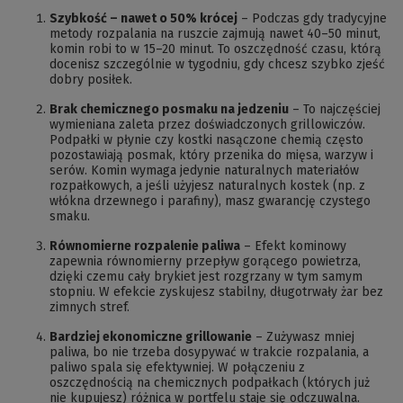
Szybkość – nawet o 50% krócej
– Podczas gdy tradycyjne
metody rozpalania na ruszcie zajmują nawet 40–50 minut,
komin robi to w 15–20 minut. To oszczędność czasu, którą
docenisz szczególnie w tygodniu, gdy chcesz szybko zjeść
dobry posiłek.
Brak chemicznego posmaku na jedzeniu
– To najczęściej
wymieniana zaleta przez doświadczonych grillowiczów.
Podpałki w płynie czy kostki nasączone chemią często
pozostawiają posmak, który przenika do mięsa, warzyw i
serów. Komin wymaga jedynie naturalnych materiałów
rozpałkowych, a jeśli użyjesz naturalnych kostek (np. z
włókna drzewnego i parafiny), masz gwarancję czystego
smaku.
Równomierne rozpalenie paliwa
– Efekt kominowy
zapewnia równomierny przepływ gorącego powietrza,
dzięki czemu cały brykiet jest rozgrzany w tym samym
stopniu. W efekcie zyskujesz stabilny, długotrwały żar bez
zimnych stref.
Bardziej ekonomiczne grillowanie
– Zużywasz mniej
paliwa, bo nie trzeba dosypywać w trakcie rozpalania, a
paliwo spala się efektywniej. W połączeniu z
oszczędnością na chemicznych podpałkach (których już
nie kupujesz) różnica w portfelu staje się odczuwalna.