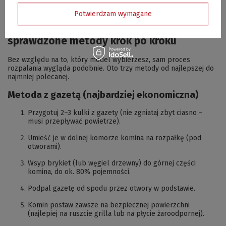
czegoś na próbę – mogą być opcją, ale do regularnego
użytkowania lepiej sięgnąć po sprawdzoną konstrukcję.
Potwierdzam wymagane
Jak rozpalić brykiet w kominie? – 3
sprawdzone metody krok po kroku
Bez względu na to, który model wybierzesz, sam proces
rozpalania wygląda podobnie. Oto trzy metody od najlepszej do
najmniej polecanej.
Metoda z gazetą (najbardziej ekonomiczna)
Przygotuj 2–3 kulki z gazety (nie zgniataj zbyt ciasno –
musi przepływać powietrze).
Umieść je w dolnej komorze komina na rozpałkę (pod
otworami).
Wsyp brykiet (lub węgiel drzewny) do górnej części
komina, do ok. 80% pojemności.
Podpal gazetę od spodu przez otwory w podstawie.
Komin postaw zawsze na bezpiecznej powierzchni
(najlepiej na ruszcie grilla lub na płycie żaroodpornej).