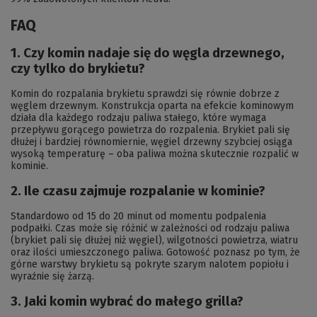
FAQ
1. Czy komin nadaje się do węgla drzewnego,
czy tylko do brykietu?
Komin do rozpalania brykietu sprawdzi się równie dobrze z
węglem drzewnym. Konstrukcja oparta na efekcie kominowym
działa dla każdego rodzaju paliwa stałego, które wymaga
przepływu gorącego powietrza do rozpalenia. Brykiet pali się
dłużej i bardziej równomiernie, węgiel drzewny szybciej osiąga
wysoką temperaturę – oba paliwa można skutecznie rozpalić w
kominie.
2. Ile czasu zajmuje rozpalanie w kominie?
Standardowo od 15 do 20 minut od momentu podpalenia
podpałki. Czas może się różnić w zależności od rodzaju paliwa
(brykiet pali się dłużej niż węgiel), wilgotności powietrza, wiatru
oraz ilości umieszczonego paliwa. Gotowość poznasz po tym, że
górne warstwy brykietu są pokryte szarym nalotem popiołu i
wyraźnie się żarzą.
3. Jaki komin wybrać do małego grilla?