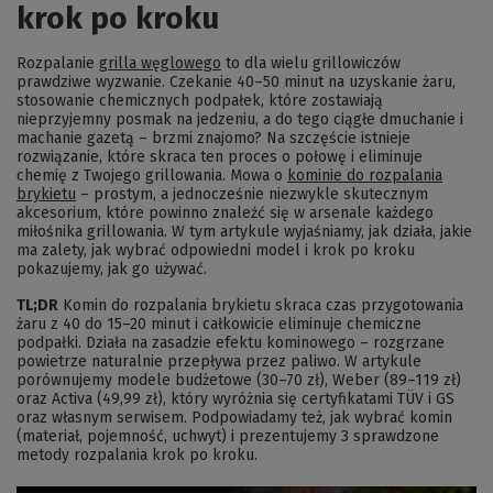
krok po kroku
Rozpalanie
grilla węglowego
to dla wielu grillowiczów
prawdziwe wyzwanie. Czekanie 40–50 minut na uzyskanie żaru,
stosowanie chemicznych podpałek, które zostawiają
nieprzyjemny posmak na jedzeniu, a do tego ciągłe dmuchanie i
machanie gazetą – brzmi znajomo? Na szczęście istnieje
rozwiązanie, które skraca ten proces o połowę i eliminuje
chemię z Twojego grillowania. Mowa o
kominie do rozpalania
brykietu
– prostym, a jednocześnie niezwykle skutecznym
akcesorium, które powinno znaleźć się w arsenale każdego
miłośnika grillowania. W tym artykule wyjaśniamy, jak działa, jakie
ma zalety, jak wybrać odpowiedni model i krok po kroku
pokazujemy, jak go używać.
TL;DR
Komin do rozpalania brykietu skraca czas przygotowania
żaru z 40 do 15–20 minut i całkowicie eliminuje chemiczne
podpałki. Działa na zasadzie efektu kominowego – rozgrzane
powietrze naturalnie przepływa przez paliwo. W artykule
porównujemy modele budżetowe (30–70 zł), Weber (89–119 zł)
oraz Activa (49,99 zł), który wyróżnia się certyfikatami TÜV i GS
oraz własnym serwisem. Podpowiadamy też, jak wybrać komin
(materiał, pojemność, uchwyt) i prezentujemy 3 sprawdzone
metody rozpalania krok po kroku.