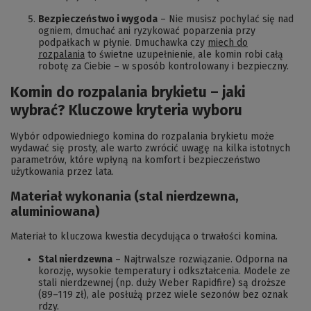
Bezpieczeństwo i wygoda
– Nie musisz pochylać się nad
ogniem, dmuchać ani ryzykować poparzenia przy
podpałkach w płynie. Dmuchawka czy
miech do
rozpalania
to świetne uzupełnienie, ale komin robi całą
robotę za Ciebie – w sposób kontrolowany i bezpieczny.
Komin do rozpalania brykietu – jaki
wybrać? Kluczowe kryteria wyboru
Wybór odpowiedniego komina do rozpalania brykietu może
wydawać się prosty, ale warto zwrócić uwagę na kilka istotnych
parametrów, które wpłyną na komfort i bezpieczeństwo
użytkowania przez lata.
Materiał wykonania (stal nierdzewna,
aluminiowana)
Materiał to kluczowa kwestia decydująca o trwałości komina.
Stal nierdzewna
– Najtrwalsze rozwiązanie. Odporna na
korozję, wysokie temperatury i odkształcenia. Modele ze
stali nierdzewnej (np. duży Weber Rapidfire) są droższe
(89–119 zł), ale posłużą przez wiele sezonów bez oznak
rdzy.