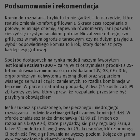
Podsumowanie i rekomendacja
Komin do rozpalania brykietu to nie gadżet – to narzędzie, które
realnie zmienia komfort grillowania. Skraca czas rozpalania o
połowę, eliminuje chemię, zapewnia równomierny żar i pozwala
cieszyć się czystym smakiem potraw. Niezależnie od tego, czy
grillujesz w małym ogrodzie tarasowym, czy na dużym przyjęciu,
wybór odpowiedniego komina to krok, który docenisz przy
każdej sesji grillowej.
Spośród dostępnych na rynku modeli naszym faworytem
jest
komin Activa 17300
– za 49,99 zł otrzymujesz produkt z 25-
letnim doświadczeniem marki, certyfikatami TÜV, GS, CE i DIN,
ergonomicznym uchwytem z osłoną dłoni oraz wsparciem
własnego serwisu i części zamiennych. To rzadka kombinacja w
tej cenie. W parze z naturalną podpałką Activa (24 kostki za 5,99
zł) tworzy zestaw, który sprawi, że rozpalanie przestanie być
przykrym obowiązkiem.
Jeśli szukasz sprawdzonego, bezpiecznego i niedrogiego
rozwiązania – odwiedź
activa-grill.pl
i zamów komin już dziś. W
ofercie znajdziesz także dmuchawkę (13,99 zł) i miech do
rozpalania (39,99 zł), które przydadzą się przy regulacji żaru, a
także
31 modeli grilli węglowych
i
79 akcesoriów
, które pomogą
Ci podnieść Twoje grillowanie na wyższy poziom. Dołącz do grona
99% zadowolonych klientów Activa.