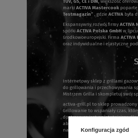
TÜV, GS, CE i DIN,
większość oferow
marki
ACTIVA Mastercook
poparte 
Testmagazin”
, gdzie
ACTIVA
była d
Ekspansywny rozwój firmy
ACTIVA 
spółki
ACTIVA Polska GmbH
w lipcu
środkowoeuropejski. Firma
ACTIVA 
oraz indywidualne i elastyczne pod
Internetowy sklep z grillami gazo
do grillowania i przechowywania s
Mistrzem Grilla i skompletuj swój 
activa-grill.pl to sklep prowadzony
Grillowanie to wspaniały czas, któ
dostrzec, co jest najistotniejsze d
aby każda osoba odwiedzająca nasz 
Konfiguracja zgód
na wyciągniecie ręki.