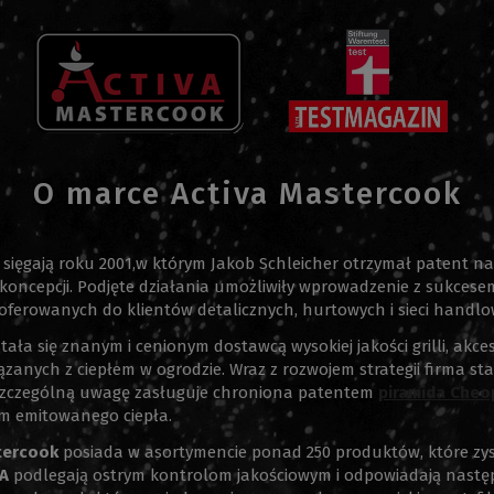
O marce Activa Mastercook
sięgają roku 2001,w którym Jakob Schleicher otrzymał patent na
ncepcji. Podjęte działania umożliwiły wprowadzenie z sukcesem
ferowanych do klientów detalicznych, hurtowych i sieci handlo
tała się znanym i cenionym dostawcą wysokiej jakości grilli, akce
anych z ciepłem w ogrodzie. Wraz z rozwojem strategii firma st
a szczególną uwagę zasługuje chroniona patentem
piramida Cheo
m emitowanego ciepła.
tercook
posiada w asortymencie ponad 250 produktów, które zysk
A
podlegają ostrym kontrolom jakościowym i odpowiadają nast