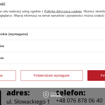
grill.pl, masz pełną gwarancję najwyższej jakości. Dodatkowo zam
ość
nie nasi eksperci sumiennie pracują w pocie czoła, aby pomóc W
w celu realizacji usług zgodnie z
Polityką dotyczącą cookies
. Możesz określi
eglądarce. Więcej informacji na temat warunków i prywatności można znaleźć
erciedlają statystyki. Wyniki oceny sprzedaży serwisów interne
ch klientów!
cookie (wymagane)
kie
kie
ne
Potwierdzam wymagane
Po