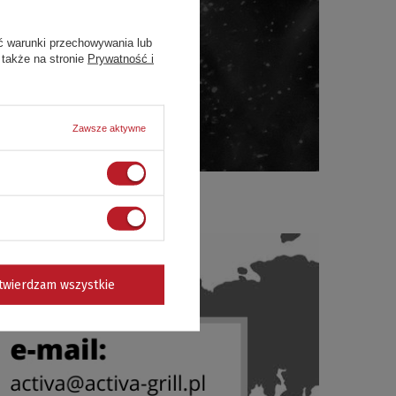
awiasz towar z pierwszej ręki, od
am w najbardziej kryzysowych
ć warunki przechowywania lub
 także na stronie
Prywatność i
towych z roku na rok notują
Zawsze aktywne
twierdzam wszystkie