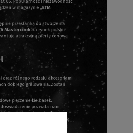
at GS. Popularność i niezawodność
ządzeń w magazynie
„ETM
ępnie przesłanką do stworzenia
VA Mastercook
na rynek polski i
rantuje atrakcyjną ofertę cenową
l
i oraz różnego rodzaju akcesoriami
ach dobrego grillowania. Zostań
ndowe pieczenie kiełbasek.
ane doświadczenie pozwala nam
as najlepsze rozwiązania. Chcemy,
, przepisy i wyjątkowe produkty są