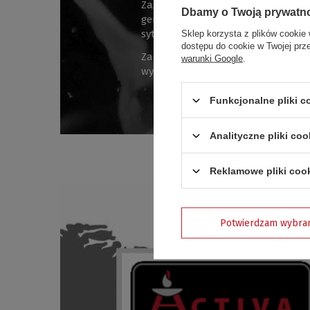
Zamawiając towar w sklepie activa-
Dbamy o Twoją prywatn
generalnego dystrybutora. Codzien
sytuacjach.
Sklep korzysta z plików cookie 
dostępu do cookie w Twojej prz
Zadowolenie naszych klientów odzwi
warunki Google
.
wysokie wartości.
99% zadowolony
Funkcjonalne pliki 
Analityczne pliki coo
Reklamowe pliki coo
Potwierdzam wybra