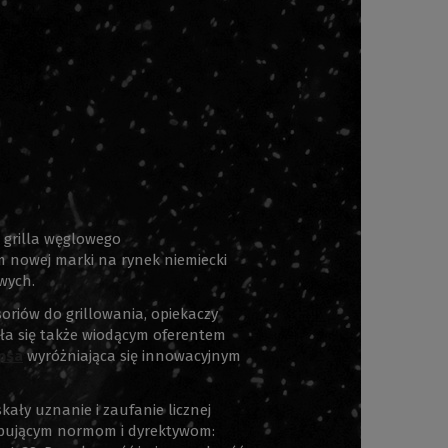
 grilla węglowego
 nowej marki na rynek niemiecki
wych.
soriów do grillowania, opiekaczy
ała się także wiodącym oferentem
psa
wyróżniająca się innowacyjnym
ały uznanie i zaufanie licznej
ępującym normom i dyrektywom: