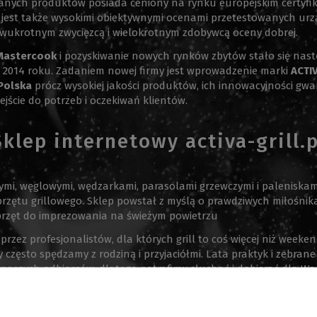
anych produktów posiada ceniony na rynku europejskim certyfik
jest także wysokimi obiektywnymi ocenami przetestowanych ur
wukrotnym zwycięzcą i wielokrotnym zdobywcą oceny dobrej.
Mastercook
i pozyskiwanie nowych rynków zbytów stało się nast
 2014 roku. Zadaniem nowej firmy jest wprowadzenie marki
ACTI
Polska
prócz wysokiej jakości produktów, ich innowacyjności gwa
ejście do potrzeb i oczekiwań klientów.
Sklep internetowy activa-grill.p
wymi, węglowymi, wędzarkami, parasolami grzewczymi i paleniskam
przętu grillowego. Sklep powstał z myślą o prawdziwych miłośnik
sprzęt do imprezowania na świeżym powietrzu
 przez profesjonalistów, dla których grill to coś więcej niż weeke
ry często spędzamy z rodziną i przyjaciółmi. Lata praktyk i zebr
la naszych odbiorców, dlatego potrafimy słuchać i dobierać dla W
sklep znalazła coś dla siebie, baza wiedzy na temat grillowania