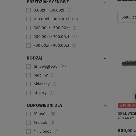
PRZEDZIAŁY CENOWE
0.00zł - 100.00zł
3
Sortuj p
100.00zł - 300.00zł
16
300.00zł - 500.00zł
7
500.00zł - 700.00zł
6
700.00zł - 900.00zł
3
RODZAJ
Grill węglowy
11
mobilny
1
Składany
1
stojący
2
ODPOWIEDNI DLA
W PROMOCJ
10 osób
GRILL WĘG
8
70 x 46 cm 
14 osób
1
800,00 zł
4 - 6 osób
1