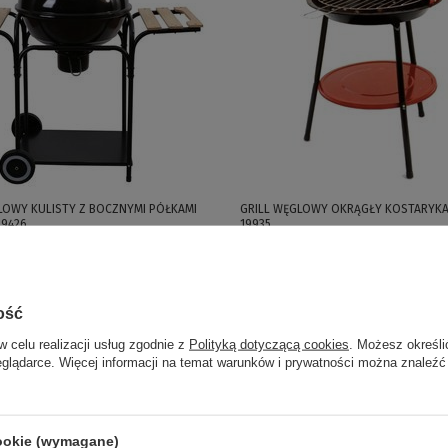
LOWY KULISTY Z BOCZNYMI PÓŁKAMI
GRILL WĘGLOWY OKRĄGŁY KOSTARYKA ś
 19426
19935
 / szt.
65,00 zł / szt.
ość
w celu realizacji usług zgodnie z
Polityką dotyczącą cookies
. Możesz określi
eglądarce. Więcej informacji na temat warunków i prywatności można znaleźć
cookie (wymagane)