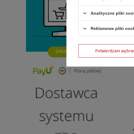
Analityczne pliki coo
Reklamowe pliki coo
GRILL WĘG
170,00 zł
Potwierdzam wybra