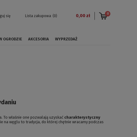
0
0,00 zł
guj się
Lista zakupowa
(0)
 W OGRODZIE
AKCESORIA
WYPRZEDAŻ
ydaniu
ia. To właśnie one pozwalają uzyskać
charakterystyczny
nie na węglu to tradycja, do której chętnie wracamy podczas