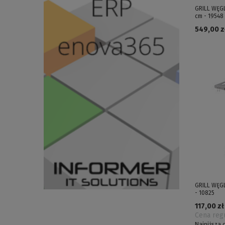
GRILL WĘG
cm - 19548
549,00 zł
GRILL WĘG
- 10825
117,00 zł
Cena reg
Najniższa 