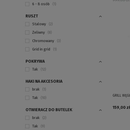
999,00 zł
6 - 8 osób
1
RUSZT
Stalowy
2
Żeliwny
8
Chromowany
3
Grid in grid
1
POKRYWA
Tak
12
HAKI NA AKCESORIA
brak
1
GRILL WĘGL
Tak
10
159,00 zł
OTWIERACZ DO BUTELEK
brak
2
Tak
9