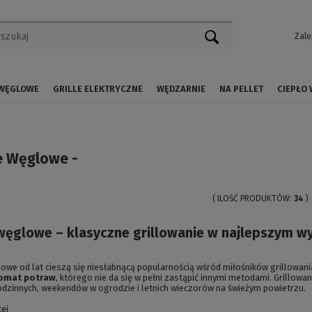
Zalo
 WĘGLOWE
GRILLE ELEKTRYCZNE
WĘDZARNIE
NA PELLET
CIEPŁO
le Węglowe -
( ILOŚĆ PRODUKTÓW:
34
)
 węglowe – klasyczne grillowanie w najlepszym w
lowe od lat cieszą się niesłabnącą popularnością wśród miłośników grillowan
romat potraw
, którego nie da się w pełni zastąpić innymi metodami. Grillowa
dzinnych, weekendów w ogrodzie i letnich wieczorów na świeżym powietrzu.
cej