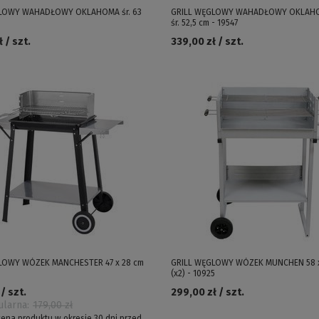
LOWY WAHADŁOWY OKLAHOMA śr. 63
GRILL WĘGLOWY WAHADŁOWY OKLAH
śr. 52,5 cm - 19547
 / szt.
339,00 zł / szt.
LOWY WÓZEK MANCHESTER 47 x 28 cm
GRILL WĘGLOWY WÓZEK MUNCHEN 58 x
(x2) - 10925
 / szt.
299,00 zł / szt.
ularna:
179,00 zł
cena produktu w okresie 30 dni przed