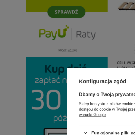
GRILL WĘG
śr. 44 cm -
229,00 zł
Konfiguracja zgód
Dbamy o Twoją prywatn
Sklep korzysta z plików cookie 
dostępu do cookie w Twojej prz
warunki Google
.
Funkcjonalne pliki 