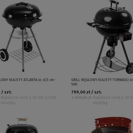
OWY KULISTY ATLANTA śr. 41,5 cm -
GRILL WĘGLOWY KULISTY TORNADO śr. 
500
 / szt.
799,00 zł / szt.
Najniższa cena z 30 dni przed
1 199,00 zł
Najniższa cena z 30 
obniżką
obniżką