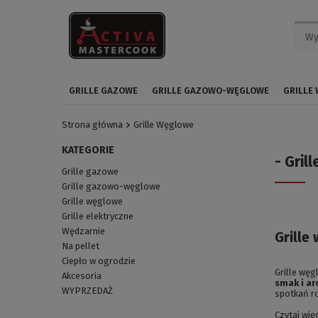
GRILLE GAZOWE
GRILLE GAZOWO-WĘGLOWE
GRILLE
Strona główna
Grille Węglowe
KATEGORIE
- Gril
Grille gazowe
Grille gazowo-węglowe
Grille węglowe
Grille elektryczne
Wędzarnie
Grille
Na pellet
Ciepło w ogrodzie
Grille węg
Akcesoria
smak i a
WYPRZEDAŻ
spotkań ro
Czytaj wię