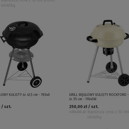
Najniższa cena z 30 dni przed
obniżką
OWY KULISTY śr. 41,5 cm - 19340
GRILL WĘGLOWY KULISTY ROCKFORD -
śr. 55 cm - 11045W
 / szt.
250,00 zł / szt.
499,00 zł
Najniższa cena z 30 dn
obniżką