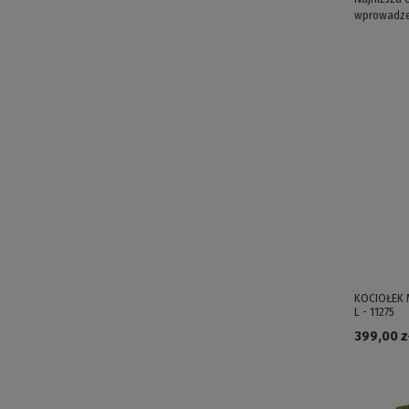
wprowadze
KOCIOŁEK 
L - 11275
399,00 zł