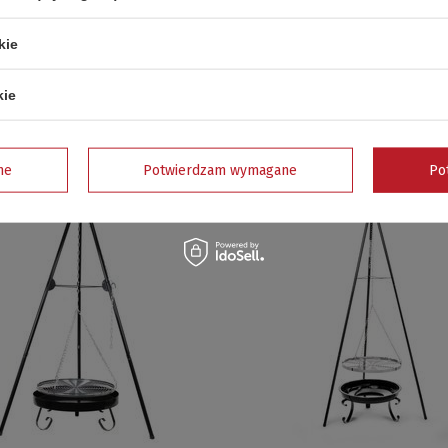
kie
kie
LOWY OWALNY 55 x 39 cm - 19321
GRILL WĘGLOWY PROSTOKĄTNY 40 x 4
19524
 / szt.
250,00 zł / szt.
ne
Potwierdzam wymagane
Po