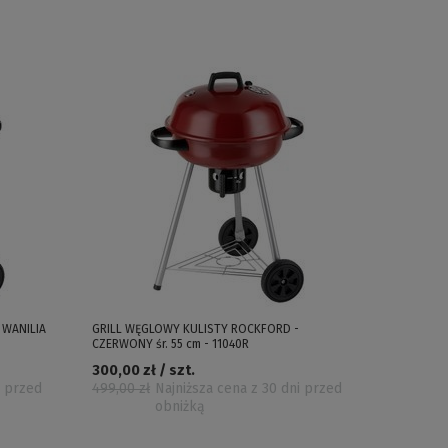
 WANILIA
GRILL WĘGLOWY KULISTY ROCKFORD -
CZERWONY śr. 55 cm - 11040R
300,00 zł / szt.
i przed
499,00 zł
Najniższa cena z 30 dni przed
obniżką