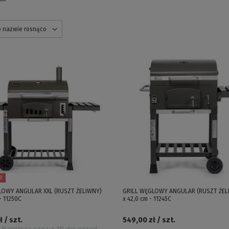
o nazwie rosnąco
I
LOWY ANGULAR XXL (RUSZT ŻELIWNY)
GRILL WĘGLOWY ANGULAR (RUSZT ŻELI
- 11250C
x 42,0 cm - 11245C
 / szt.
549,00 zł / szt.