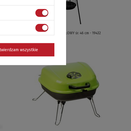
0 cm -
GRILL WĘGLOWY WAHADŁOWY śr. 46 cm - 19432
149,00 zł / szt.
twierdzam wszystkie