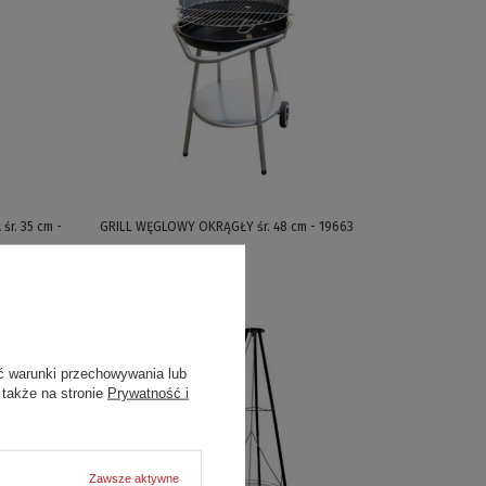
r. 35 cm -
GRILL WĘGLOWY OKRĄGŁY śr. 48 cm - 19663
132,00 zł / szt.
ć warunki przechowywania lub
 także na stronie
Prywatność i
Zawsze aktywne