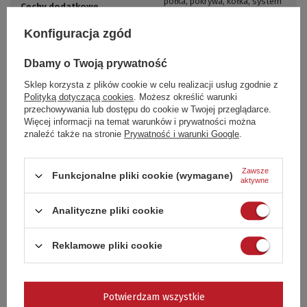
półka
,
pokrywa
,
kółka
,
system
Cechy dodatkowe
regulacji temperatury
Kod produktu
19524
Konfiguracja zgód
Waga produktu z
opakowaniem
7
Dbamy o Twoją prywatność
jednostkowym
Sklep korzysta z plików cookie w celu realizacji usług zgodnie z
Polityką dotyczącą cookies
. Możesz określić warunki
przechowywania lub dostępu do cookie w Twojej przeglądarce.
Zapytaj o produkt
Więcej informacji na temat warunków i prywatności można
znaleźć także na stronie
Prywatność i warunki Google
.
Jeżeli powyższy opis jest dla Ciebie niewystarczający, prześlij nam swoje
pytanie odnośnie tego produktu. Postaramy się odpowiedzieć tak
Zawsze
Funkcjonalne pliki cookie (wymagane)
szybko jak tylko będzie to możliwe.
Dane są przetwarzane zgodnie z
aktywne
polityką prywatności
. Przesyłając je, akceptujesz jej postanowienia.
Analityczne pliki cookie
E-mail
Reklamowe pliki cookie
Pytanie
Potwierdzam wszystkie