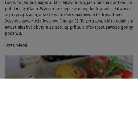
Łosoś to jedna z najpopularniejszych ryb, jaką można spotkać na
polskich grillach. Wynika to z jej szerokiej dostępności, łatwości
w przyrządzaniu, a także walorów smakowych i zdrowotnych
(wysoka zawartość kwasów Omega 3). To potrawa, która udaje się
nawet niezbyt obytym ze sztuką grilla, a efekt jest zawsze godny
podziwu.
Czytaj więcej