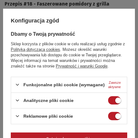
Przepis #18 - Faszerowane pomidory z grilla
Pomidory są nieodłącznym dodatkiem do różnego rodzaju
Konfiguracja zgód
potraw. W pełni sezonu kuszą wspaniałym aromatem,
intensywnością, wzbogacają rozmaite dania. Zatem czy nie
zasłużyły, by czasem potraktować je samodzielnie? Do
Dbamy o Twoją prywatność
grillowania należy wybierać okazy większe i twarde - zbyt
Sklep korzysta z plików cookie w celu realizacji usług zgodnie z
miękkie rozpadną się w procesie pieczenia.
Polityką dotyczącą cookies
. Możesz określić warunki
przechowywania lub dostępu do cookie w Twojej przeglądarce.
Czytaj więcej
Więcej informacji na temat warunków i prywatności można
znaleźć także na stronie
Prywatność i warunki Google
.
Zawsze
Funkcjonalne pliki cookie (wymagane)
aktywne
Analityczne pliki cookie
Reklamowe pliki cookie