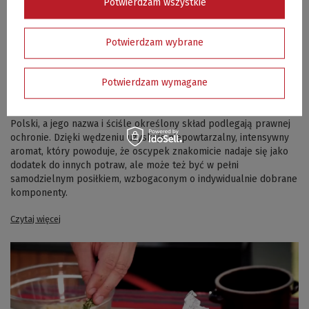
Potwierdzam wszystkie
Potwierdzam wybrane
Przepis #17 - Oscypek z grilla
Oscypek to jeden z najpopularniejszych produktów z Podhala.
Potwierdzam wymagane
Składa się z mleka owczego z domieszką mleka krowiego.
Zgodnie z prawem unijnym należy do kulinarnego dziedzictwa
Polski, a jego nazwa i ściśle określony skład podlegają prawnej
ochronie. Dzięki wędzeniu uzyskuje niepowtarzalny, intensywny
aromat, który powoduje, że oscypek znakomicie nadaje się jako
dodatek do innych potraw, ale może też być w pełni
samodzielnym posiłkiem, wzbogaconym o indywidualnie dobrane
komponenty.
Czytaj więcej