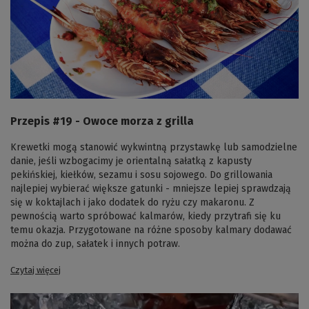
Przepis #19 - Owoce morza z grilla
Krewetki mogą stanowić wykwintną przystawkę lub samodzielne
danie, jeśli wzbogacimy je orientalną sałatką z kapusty
pekińskiej, kiełków, sezamu i sosu sojowego. Do grillowania
najlepiej wybierać większe gatunki - mniejsze lepiej sprawdzają
się w koktajlach i jako dodatek do ryżu czy makaronu. Z
pewnością warto spróbować kalmarów, kiedy przytrafi się ku
temu okazja. Przygotowane na różne sposoby kalmary dodawać
można do zup, sałatek i innych potraw.
Czytaj więcej