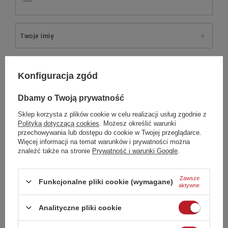
Twoje imię
Twój email
Konfiguracja zgód
Dbamy o Twoją prywatność
Wyślij opinię
Sklep korzysta z plików cookie w celu realizacji usług zgodnie z
Polityką dotyczącą cookies
. Możesz określić warunki
przechowywania lub dostępu do cookie w Twojej przeglądarce.
Więcej informacji na temat warunków i prywatności można
GWARANCJA - RĘKOJMIA
znaleźć także na stronie
Prywatność i warunki Google
.
CZAS NA REKLAMACJĘ Z TYTUŁU RĘKOJMI
2 lata - klienci indywidualni
Zawsze
1 rok - przedsiębiorcy (zakup na FV z NIP)
Funkcjonalne pliki cookie (wymagane)
aktywne
Analityczne pliki cookie
Mogą Cię również zainteresować