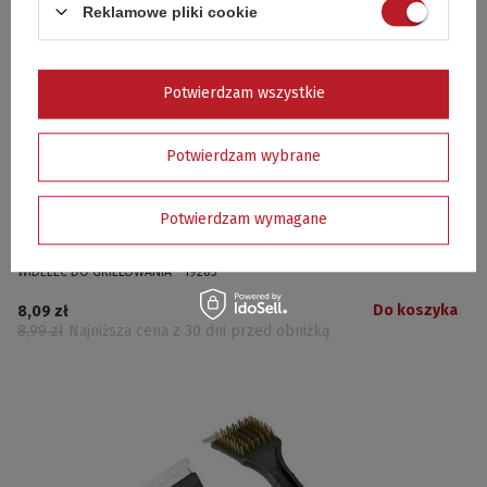
Reklamowe pliki cookie
Potwierdzam wszystkie
Potwierdzam wybrane
Potwierdzam wymagane
WIDELEC DO GRILLOWANIA - 19285
Do koszyka
8,09 zł
8,99 zł
Najniższa cena z 30 dni przed obniżką