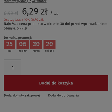
Możemy wysłać już
we wtorek
6,29 zł
/
6,99 zł
szt.
Oszczędzasz
10
% (
0,70 zł
).
Najniższa cena produktu w okresie 30 dni przed wprowadzeniem
obniżki:
6,99 zł
Do końca promocji:
25
06
30
19
dni
godzin
minut
sekund
Dodaj do koszyka
Dodaj do listy zakupowej
Dodaj do porównania