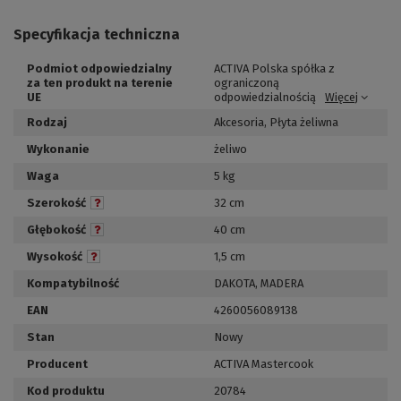
Specyfikacja techniczna
Podmiot odpowiedzialny
ACTIVA Polska spółka z
za ten produkt na terenie
ograniczoną
UE
odpowiedzialnością
Więcej
Rodzaj
Akcesoria
,
Płyta żeliwna
Wykonanie
żeliwo
Waga
5 kg
Szerokość
32 cm
Głębokość
40 cm
Wysokość
1,5 cm
Kompatybilność
DAKOTA
,
MADERA
EAN
4260056089138
Stan
Nowy
Producent
ACTIVA Mastercook
Kod produktu
20784