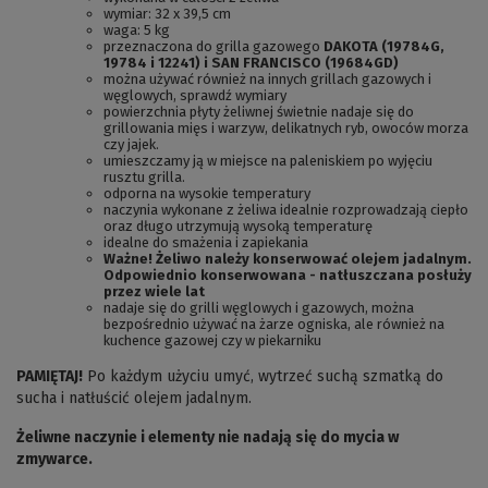
wymiar: 32 x 39,5 cm
waga: 5 kg
przeznaczona do grilla gazowego
DAKOTA (19784G,
19784 i 12241) i SAN FRANCISCO (19684GD)
można używać również na innych grillach gazowych i
węglowych, sprawdź wymiary
powierzchnia płyty żeliwnej świetnie nadaje się do
grillowania mięs i warzyw, delikatnych ryb, owoców morza
czy jajek.
umieszczamy ją w miejsce na paleniskiem po wyjęciu
rusztu grilla.
odporna na wysokie temperatury
naczynia wykonane z żeliwa idealnie rozprowadzają ciepło
oraz długo utrzymują wysoką temperaturę
idealne do smażenia i zapiekania
Ważne! Żeliwo należy konserwować olejem jadalnym.
Odpowiednio konserwowana - natłuszczana posłuży
przez wiele lat
nadaje się do grilli węglowych i gazowych, można
bezpośrednio używać na żarze ogniska, ale również na
kuchence gazowej czy w piekarniku
PAMIĘTAJ!
Po każdym użyciu umyć, wytrzeć suchą szmatką do
sucha i natłuścić olejem jadalnym.
Żeliwne naczynie i elementy nie nadają się do mycia w
zmywarce.