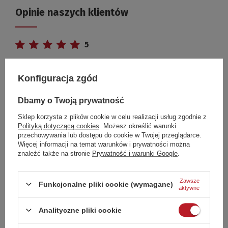
Opinie naszych klientów
5
Liczba wystawionych opinii: 3
Konfiguracja zgód
DODAJ SWOJĄ OPINIĘ
Dbamy o Twoją prywatność
5
3
Sklep korzysta z plików cookie w celu realizacji usług zgodnie z
4
0
Polityką dotyczącą cookies
. Możesz określić warunki
3
0
przechowywania lub dostępu do cookie w Twojej przeglądarce.
2
0
Więcej informacji na temat warunków i prywatności można
znaleźć także na stronie
Prywatność i warunki Google
.
1
0
Kliknij ocenę aby filtrować opinie
Zawsze
Funkcjonalne pliki cookie (wymagane)
aktywne
5/5
Opinia potwierdzona zakupem
Analityczne pliki cookie
Szybko, sprawnie polecam:)