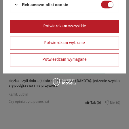
Rafał, Kraków
Reklamowe pliki cookie
Czy opinia była pomocna?
Tak
0
Nie
0
Potwierdzam wszystkie
5/5
Opinia potwierdzona zakupem
Wszystko sprawnie i szybko
Potwierdzam wybrane
Krystyna, Gostyń
Czy opinia była pomocna?
Tak
0
Nie
0
Potwierdzam wymagane
5/5
Opinia potwierdzona zakupem
ciężka, czyli dobra :) dobrze spasowana (DAKOTA). Jedzenie szybko
się podgrzewa i nie przywiera.
Kamil, Lublin
Czy opinia była pomocna?
Tak
0
Nie
0