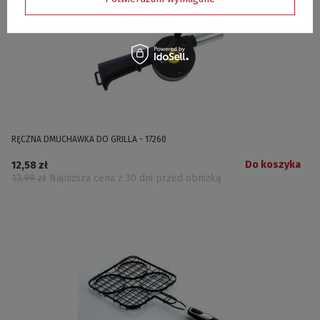
RĘCZNA DMUCHAWKA DO GRILLA - 17260
Do koszyka
12,58 zł
13,99 zł
Najniższa cena z 30 dni przed obniżką