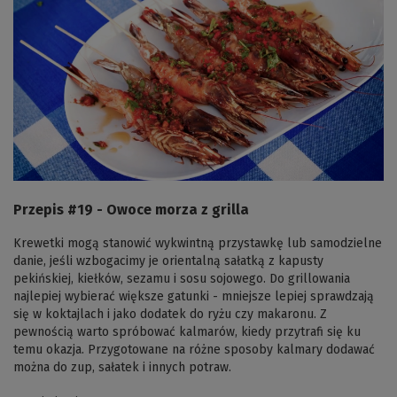
Przepis #19 - Owoce morza z grilla
Krewetki mogą stanowić wykwintną przystawkę lub samodzielne
danie, jeśli wzbogacimy je orientalną sałatką z kapusty
pekińskiej, kiełków, sezamu i sosu sojowego. Do grillowania
najlepiej wybierać większe gatunki - mniejsze lepiej sprawdzają
się w koktajlach i jako dodatek do ryżu czy makaronu. Z
pewnością warto spróbować kalmarów, kiedy przytrafi się ku
temu okazja. Przygotowane na różne sposoby kalmary dodawać
można do zup, sałatek i innych potraw.