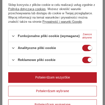
Sklep korzysta z plików cookie w celu realizacji usług zgodnie z
5/5
Opinia potwierdzona zakupem
Polityką dotyczącą cookies
. Możesz określić warunki
przechowywania lub dostępu do cookie w Twojej przeglądarce.
Przydatny do grillowania ryb
Więcej informacji na temat warunków i prywatności można
znaleźć także na stronie
Prywatność i warunki Google
.
Wiesława, Przegędza
Czy opinia była pomocna?
Tak
0
Nie
0
Zawsze
Funkcjonalne pliki cookie (wymagane)
aktywne
Analityczne pliki cookie
GWARANCJA - RĘKOJMIA
Reklamowe pliki cookie
CZAS NA REKLAMACJĘ Z TYTUŁU RĘKOJMI
2 lata - klienci indywidualni
1 rok - przedsiębiorcy (zakup na FV z NIP)
Potwierdzam wszystkie
Mogą Cię również zainteresować
Potwierdzam wybrane
Potwierdzam wymagane