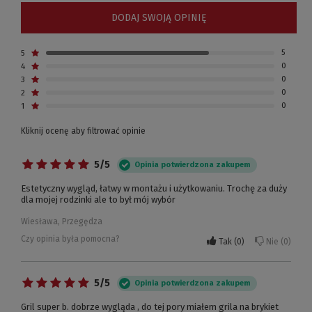
DODAJ SWOJĄ OPINIĘ
5
5
4
0
3
0
2
0
1
0
Kliknij ocenę aby filtrować opinie
5/5
Opinia potwierdzona zakupem
Estetyczny wygląd, łatwy w montażu i użytkowaniu. Trochę za duży
dla mojej rodzinki ale to był mój wybór
Wiesława, Przegędza
Czy opinia była pomocna?
Tak
0
Nie
0
5/5
Opinia potwierdzona zakupem
Gril super b. dobrze wygląda , do tej pory miałem grila na brykiet