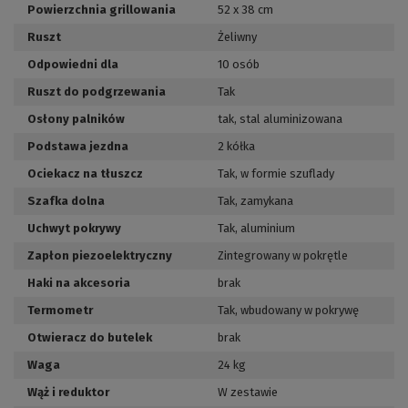
Powierzchnia grillowania
52 x 38 cm
Ruszt
Żeliwny
Odpowiedni dla
10 osób
Ruszt do podgrzewania
Tak
Osłony palników
tak, stal aluminizowana
Podstawa jezdna
2 kółka
Ociekacz na tłuszcz
Tak, w formie szuflady
Szafka dolna
Tak, zamykana
Uchwyt pokrywy
Tak, aluminium
Zapłon piezoelektryczny
Zintegrowany w pokrętle
Haki na akcesoria
brak
Termometr
Tak, wbudowany w pokrywę
Otwieracz do butelek
brak
Waga
24 kg
Wąż i reduktor
W zestawie