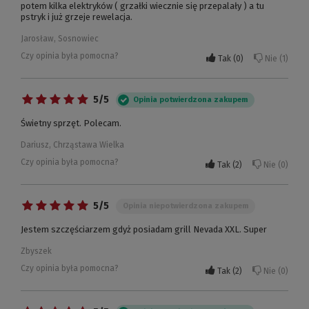
potem kilka elektryków ( grzałki wiecznie się przepalały ) a tu
pstryk i już grzeje rewelacja.
Jarosław, Sosnowiec
Czy opinia była pomocna?
Tak
0
Nie
1
5/5
Opinia potwierdzona zakupem
Świetny sprzęt. Polecam.
Dariusz, Chrząstawa Wielka
Czy opinia była pomocna?
Tak
2
Nie
0
5/5
Opinia niepotwierdzona zakupem
Jestem szczęściarzem gdyż posiadam grill Nevada XXL. Super
Zbyszek
Czy opinia była pomocna?
Tak
2
Nie
0