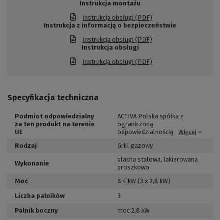
Instrukcja montażu
Instrukcja obsługi (PDF)
Instrukcja z informacją o bezpieczeństwie
Instrukcja obsługi (PDF)
Instrukcja obsługi
Instrukcja obsługi (PDF)
Specyfikacja techniczna
Podmiot odpowiedzialny
ACTIVA Polska spółka z
za ten produkt na terenie
ograniczoną
UE
odpowiedzialnością
Więcej
Rodzaj
Grill gazowy
blacha stalowa
,
lakierowana
Wykonanie
proszkowo
Moc
8,4 kW (3 x 2,8 kW)
Liczba palników
3
Palnik boczny
moc 2,8 kW