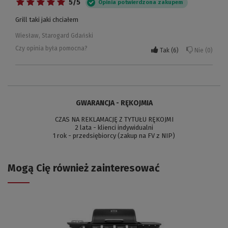
5/5
Opinia potwierdzona zakupem
Grill taki jaki chciałem
Wiesław, Starogard Gdański
Czy opinia była pomocna?
Tak
6
Nie
0
GWARANCJA - RĘKOJMIA
CZAS NA REKLAMACJĘ Z TYTUŁU RĘKOJMI
2 lata - klienci indywidualni
1 rok - przedsiębiorcy (zakup na FV z NIP)
Mogą Cię również zainteresować