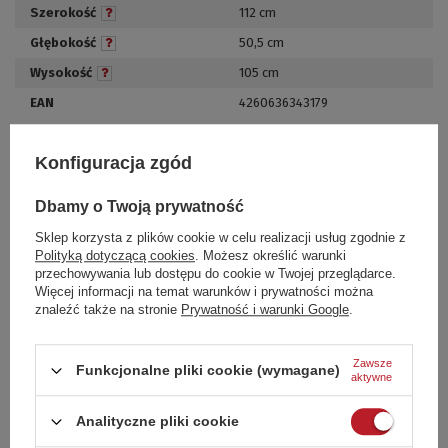
Szerokość
112 cm
Głębokość
50,5 cm
Wysokość
105 cm
EAN
4260636343179
Konfiguracja zgód
Dobierz akcesoria
Dbamy o Twoją prywatność
Sklep korzysta z plików cookie w celu realizacji usług zgodnie z
Polityką dotyczącą cookies
. Możesz określić warunki
przechowywania lub dostępu do cookie w Twojej przeglądarce.
Więcej informacji na temat warunków i prywatności można
znaleźć także na stronie
Prywatność i warunki Google
.
Zawsze
Funkcjonalne pliki cookie (wymagane)
aktywne
Analityczne pliki cookie