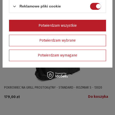
METALOWA TACKA DO GRILLOWANIA 32,5 x 24,5 x 2,5 cm - 15400
Reklamowe pliki cookie
Do koszyka
17,98 zł
19,99 zł
Najniższa cena z 30 dni przed obniżką
Potwierdzam wszystkie
Potwierdzam wybrane
Potwierdzam wymagane
POKROWIEC NA GRILL PROSTOKĄTNY - STANDARD - ROZMIAR S - 13020
Do koszyka
179,00 zł