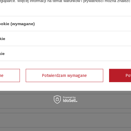
eglądarce. Więcej informacji na temat warunków i prywatności można znaleźć
Twoja ocena:
5/5
cookie (wymagane)
kie
pinii
kie
ne
Potwierdzam wymagane
Po
e zdjęcie produktu: