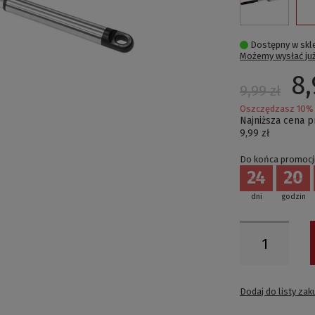
Dostępny w skl
Możemy wysłać ju
8,
9,99 zł
Oszczędzasz
10
% 
Najniższa cena 
9,99 zł
Do końca promocji
24
20
dni
godzin
Dodaj do listy za