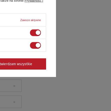
 także na stronie
Prywatność i
Zawsze aktywne
twierdzam wszystkie