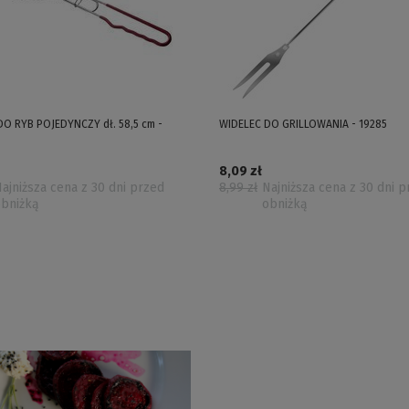
O RYB POJEDYNCZY dł. 58,5 cm -
WIDELEC DO GRILLOWANIA - 19285
8,09 zł
ajniższa cena z 30 dni przed
8,99 zł
Najniższa cena z 30 dni 
obniżką
obniżką