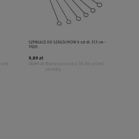
SZPIKULCE DO SZASZŁYKÓW 6 szt dł. 37,5 cm -
17025
9,89 zł
przed
10,99 zł
Najniższa cena z 30 dni przed
obniżką