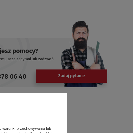
jesz pomocy?
ormularza zapytani lub zadzwoń
878 06 40
Zadaj pytanie
ć warunki przechowywania lub