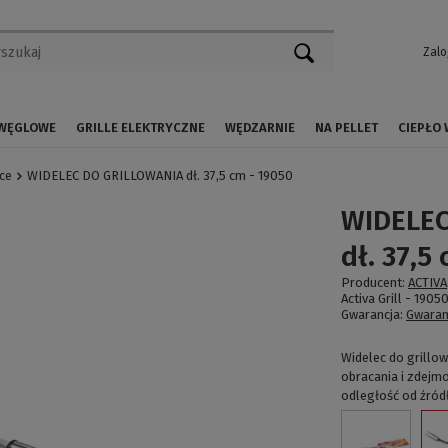
Zalo
 WĘGLOWE
GRILLE ELEKTRYCZNE
WĘDZARNIE
NA PELLET
CIEPŁO
ce
WIDELEC DO GRILLOWANIA dł. 37,5 cm - 19050
WIDELEC
dł. 37,5
Producent:
ACTIVA
Activa Grill -
1905
Gwarancja:
Gwaran
Widelec do grillow
obracania i zdejm
odległość od źródł