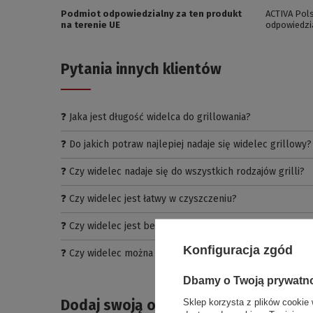
Podmiot odpowiedzialny za ten produkt
ACTIVA Pols
na terenie UE
odpowiedzi
Pytania innych klientów
❓ Jaka jest długość widelca do grillowania?
❓ Do jakich potraw najlepiej nadaje się widelec grillowy?
❓ Czy widelec nadaje się do wszystkich rodzajów grilli?
❓ Czy widelec jest łatwy w czyszczeniu?
❓ Czy widelec jest bezpieczny w użytkowaniu?
Konfiguracja zgód
❓ Czy widelec można używać również w kuchni?
Dbamy o Twoją prywatn
Dodaj swoją opinię
Sklep korzysta z plików cookie 