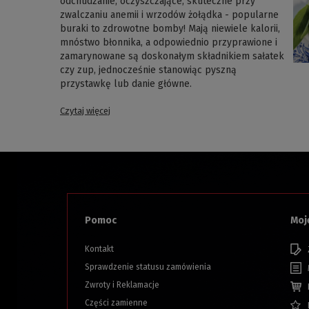
odchudzanie, oczyszczające, skuteczne przy
zwalczaniu anemii i wrzodów żołądka - popularne
buraki to zdrowotne bomby! Mają niewiele kalorii,
mnóstwo błonnika, a odpowiednio przyprawione i
zamarynowane są doskonałym składnikiem sałatek
czy zup, jednocześnie stanowiąc pyszną
przystawkę lub danie główne.
Czytaj więcej
Pomoc
Moj
Kontakt
Sprawdzenie statusu zamówienia
Zwroty i Reklamacje
Części zamienne