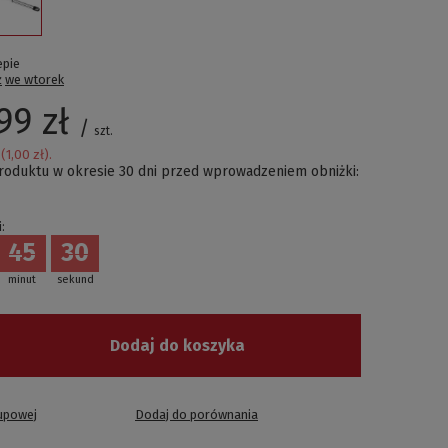
epie
ż
we wtorek
99 zł
/
szt.
(
1,00 zł
).
produktu w okresie 30 dni przed wprowadzeniem obniżki:
:
45
30
minut
sekund
Dodaj do koszyka
kupowej
Dodaj do porównania