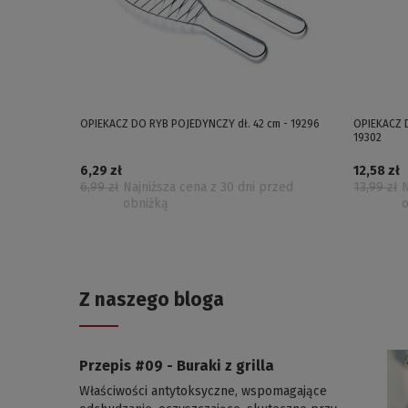
OPIEKACZ DO RYB POJEDYNCZY dł. 42 cm - 19296
OPIEKACZ D
19302
6,29 zł
12,58 zł
6,99 zł
Najniższa cena z 30 dni przed
13,99 zł
N
obniżką
Z naszego bloga
Przepis #09 - Buraki z grilla
Właściwości antytoksyczne, wspomagające