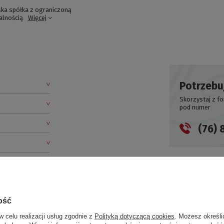
ka spółka z ograniczoną
alnością
Więcej
Potrzebu
Skorzystaj z f
pod numer
(76) 
ość
w celu realizacji usług zgodnie z
Polityką dotyczącą cookies
. Możesz określi