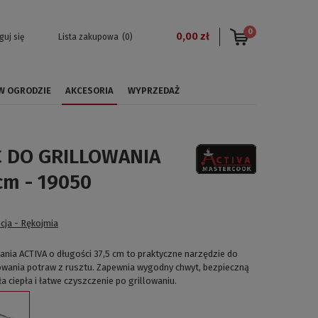
0
0,00 zł
guj się
Lista zakupowa
(0)
 W OGRODZIE
AKCESORIA
WYPRZEDAŻ
 DO GRILLOWANIA
 cm - 19050
0
cja - Rękojmia
ania ACTIVA o długości 37,5 cm to praktyczne narzędzie do
owania potraw z rusztu. Zapewnia wygodny chwyt, bezpieczną
a ciepła i łatwe czyszczenie po grillowaniu.