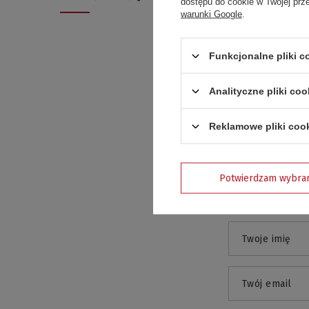
dostępu do cookie w Twojej prz
warunki Google
.
Funkcjonalne pliki 
Analityczne pliki coo
Treść twojej o
Reklamowe pliki coo
Potwierdzam wybra
Dodaj własn
Twoje imię
Twój email