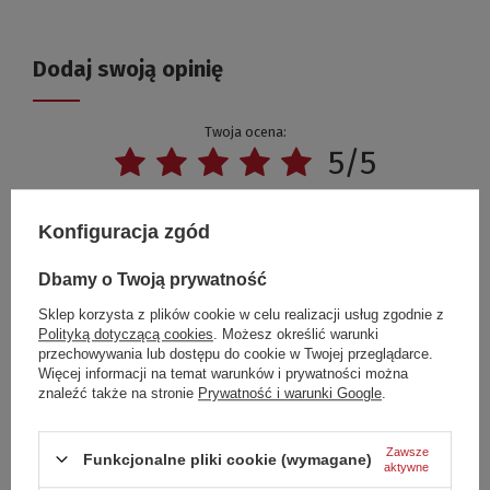
Dodaj swoją opinię
Twoja ocena:
5/5
Konfiguracja zgód
Treść twojej opinii
Dbamy o Twoją prywatność
Sklep korzysta z plików cookie w celu realizacji usług zgodnie z
Polityką dotyczącą cookies
. Możesz określić warunki
przechowywania lub dostępu do cookie w Twojej przeglądarce.
Dodaj własne zdjęcie produktu:
Więcej informacji na temat warunków i prywatności można
znaleźć także na stronie
Prywatność i warunki Google
.
Zawsze
Funkcjonalne pliki cookie (wymagane)
aktywne
Twoje imię