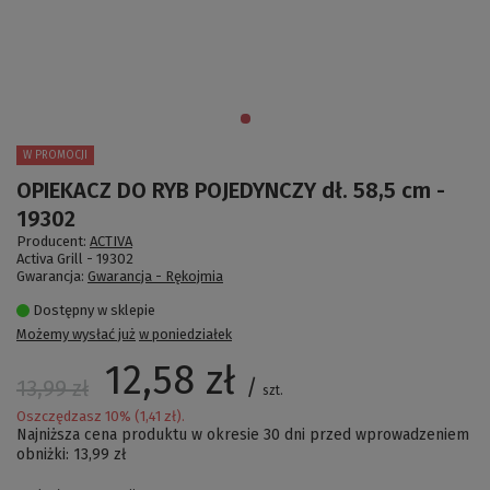
W PROMOCJI
OPIEKACZ DO RYB POJEDYNCZY dł. 58,5 cm -
19302
Producent:
ACTIVA
Activa Grill -
19302
Gwarancja:
Gwarancja - Rękojmia
Dostępny w sklepie
Możemy wysłać już
w poniedziałek
12,58 zł
/
13,99 zł
szt.
Oszczędzasz
10
% (
1,41 zł
).
Najniższa cena produktu w okresie 30 dni przed wprowadzeniem
obniżki:
13,99 zł