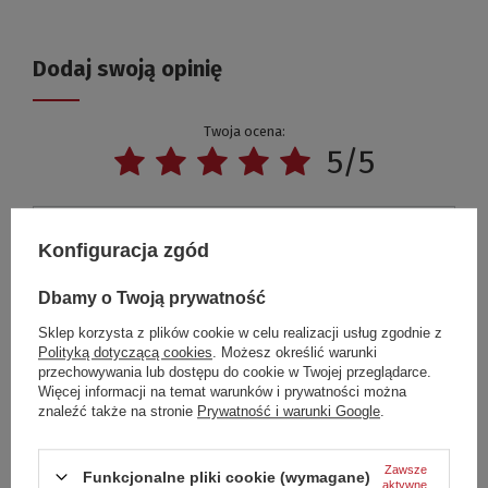
Dodaj swoją opinię
Twoja ocena:
5/5
Treść twojej opinii
Konfiguracja zgód
Dbamy o Twoją prywatność
Sklep korzysta z plików cookie w celu realizacji usług zgodnie z
Polityką dotyczącą cookies
. Możesz określić warunki
Dodaj własne zdjęcie produktu:
przechowywania lub dostępu do cookie w Twojej przeglądarce.
Więcej informacji na temat warunków i prywatności można
znaleźć także na stronie
Prywatność i warunki Google
.
Zawsze
Funkcjonalne pliki cookie (wymagane)
Twoje imię
aktywne