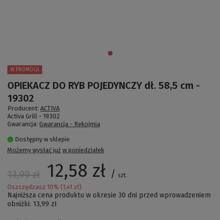
W PROMOCJI
OPIEKACZ DO RYB POJEDYNCZY dł. 58,5 cm -
19302
Producent:
ACTIVA
Activa Grill -
19302
Gwarancja:
Gwarancja - Rękojmia
Dostępny w sklepie
Możemy wysłać już
w poniedziałek
12,58 zł
/
13,99 zł
szt.
Oszczędzasz
10
% (
1,41 zł
).
Najniższa cena produktu w okresie 30 dni przed wprowadzeniem
obniżki:
13,99 zł