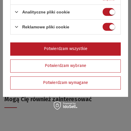
Analityczne pliki cookie
Twój email
Reklamowe pliki cookie
Wyślij opinię
Potwierdzam wszystkie
GWARANCJA - RĘKOJMIA
Potwierdzam wybrane
CZAS NA REKLAMACJĘ Z TYTUŁU RĘKOJMI
2 lata - klienci indywidualni
1 rok - przedsiębiorcy (zakup na FV z NIP)
Potwierdzam wymagane
Mogą Cię również zainteresować