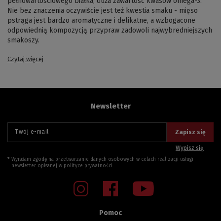
pełnowartościowego białka, duża zawartość kwasów omega-3.
Nie bez znaczenia oczywiście jest też kwestia smaku - mięso
pstrąga jest bardzo aromatyczne i delikatne, a wzbogacone
odpowiednią kompozycją przypraw zadowoli najwybredniejszych
smakoszy.
Czytaj więcej
Newsletter
Twój e-mail
Zapisz się
Wypisz się
Wyrażam zgodę na przetwarzanie danych osobowych w celach realizacji usługi
newsletter opisanej w
polityce prywatności
Pomoc