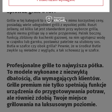
komfortu i łatwości użytkowania.
Sprawdź grille #TOP.
Grille w tej kategorii to modele, które mimo korzystnej ceny,
posiadają wiele udogodnień grilli z wysokiej półki. Ruszt
żeliwny, od kilku lat jest standardem przy wyborze grilla,
dzięki niemu grilluje się o wiele przyjemniej. Palnik boczny,
funkcją zbliżony do kuchenki gazowej, na nim ugotujesz wodę
w czajniku lub garnku, postawisz patelnie na ulubiony sos.
Butla w szafce czy obok grilla? Pewnie, że w środku! Butle
zwykle są nieładne z wyglądu, a tak schowasz ją w szafce.
Profesjonalne grille to najwyższa półka.
To modele wykonane z niezwykłą
dbałością, dla wymagających klientów.
Grille premium nie tylko spełniają funkcje
urządzenia do przygotowywania potraw,
ale również zdobią Twoje miejsce
grillowania na luksusowym poziomie.