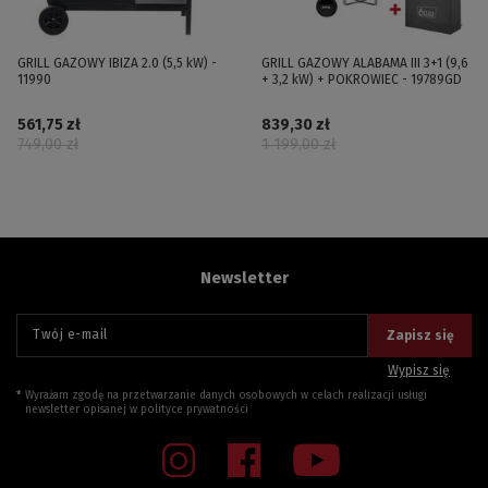
GRILL GAZOWY IBIZA 2.0 (5,5 kW) -
GRILL GAZOWY ALABAMA III 3+1 (9,6
11990
+ 3,2 kW) + POKROWIEC - 19789GD
561,75 zł
839,30 zł
749,00 zł
1 199,00 zł
Newsletter
Twój e-mail
Zapisz się
Wypisz się
Wyrażam zgodę na przetwarzanie danych osobowych w celach realizacji usługi
newsletter opisanej w
polityce prywatności