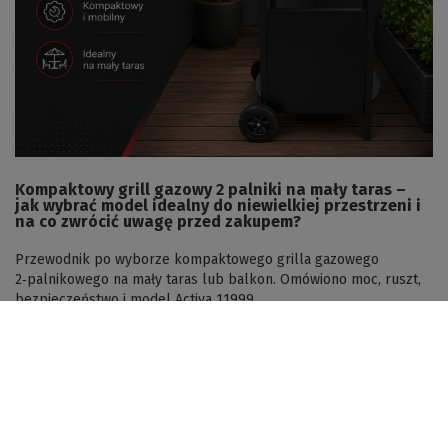
Kompaktowy grill gazowy 2 palniki na mały taras –
jak wybrać model idealny do niewielkiej przestrzeni i
na co zwrócić uwagę przed zakupem?
Przewodnik po wyborze kompaktowego grilla gazowego
2‑palnikowego na mały taras lub balkon. Omówiono moc, ruszt,
bezpieczeństwo i model Activa 11999.
Czytaj więcej
Newsletter