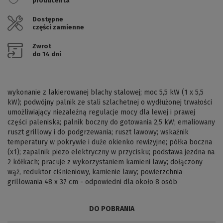
producenta
Dostępne
części zamienne
Zwrot
do 14 dni
wykonanie z lakierowanej blachy stalowej; moc 5,5 kW (1 x 5,5
kW); podwójny palnik ze stali szlachetnej o wydłużonej trwałości
umożliwiający niezależną regulacje mocy dla lewej i prawej
części paleniska; palnik boczny do gotowania 2,5 kW; emaliowany
ruszt grillowy i do podgrzewania; ruszt lawowy; wskaźnik
temperatury w pokrywie i duże okienko rewizyjne; półka boczna
(x1); zapalnik piezo elektryczny w przycisku; podstawa jezdna na
2 kółkach; pracuje z wykorzystaniem kamieni lawy; dołączony
wąż, reduktor ciśnieniowy, kamienie lawy; powierzchnia
grillowania 48 x 37 cm - odpowiedni dla około 8 osób
DO POBRANIA