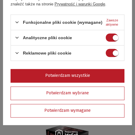
znaleźć także na stronie
Prywatność i warunki Google
.
Zawsze
Funkcjonalne pliki cookie (wymagane)
aktywne
Analityczne pliki cookie
Reklamowe pliki cookie
Potwierdzam wszystkie
KOMPLET SZTUĆCÓW DO GRILLOWANIA 3-SZTUKI, dł. 37,5 cm - 15510
26,99 zł
Potwierdzam wybrane
29,99 zł
Najniższa cena z 30 dni przed obniżką
Potwierdzam wymagane