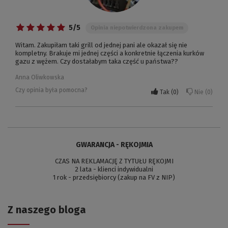
5/5
Opinia niepotwierdzona zakupem
Witam. Zakupiłam taki grill od jednej pani ale okazał się nie
kompletny. Brakuje mi jednej części a konkretnie łączenia kurków
gazu z wężem. Czy dostałabym taka część u państwa??
Anna Oliwkowska
Czy opinia była pomocna?
Tak
0
Nie
0
GWARANCJA - RĘKOJMIA
CZAS NA REKLAMACJĘ Z TYTUŁU RĘKOJMI
2 lata - klienci indywidualni
1 rok - przedsiębiorcy (zakup na FV z NIP)
Z naszego bloga