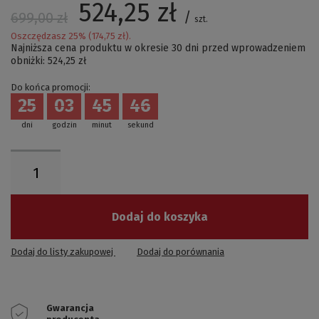
524,25 zł
/
699,00 zł
szt.
Oszczędzasz
25
% (
174,75 zł
).
Najniższa cena produktu w okresie 30 dni przed wprowadzeniem
obniżki:
524,25 zł
Do końca promocji:
25
03
45
45
dni
godzin
minut
sekund
Dodaj do koszyka
Dodaj do listy zakupowej
Dodaj do porównania
Gwarancja