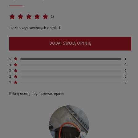
5
Liczba wystawionych opinii: 1
DODAJ SWOJĄ OPINIĘ
5
1
4
0
3
0
2
0
1
0
Kliknij ocenę aby filtrować opinie