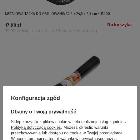
METALOWA TACKA DO GRILLOWANIA 32,5 x 24,5 x 2,5 cm - 15400
Do koszyka
17,98 zł
19,99 zł
Najniższa cena z 30 dni przed obniżką
Konfiguracja zgód
Dbamy o Twoją prywatność
TEFLONOWE MATY DO GRILLOWANIA 40 x 33 cm - 3 szt - 15900
Sklep korzysta z plików cookie w celu realizacji usług zgodnie z
Polityką dotyczącą cookies
. Możesz określić warunki
Do koszyka
26,99 zł
przechowywania lub dostępu do cookie w Twojej przeglądarce.
29,99 zł
Najniższa cena z 30 dni przed obniżką
Więcej informacji na temat warunków i prywatności można