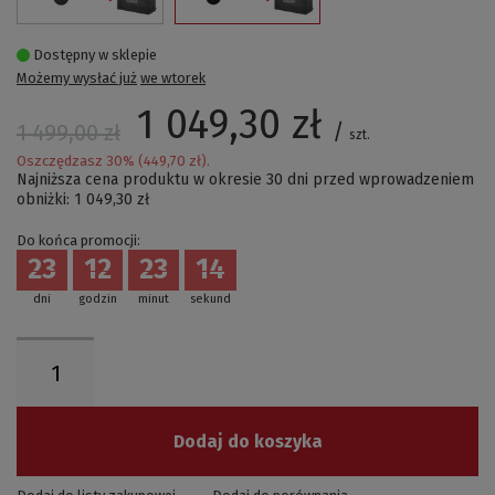
Dostępny w sklepie
Możemy wysłać już
we wtorek
1 049,30 zł
/
1 499,00 zł
szt.
Oszczędzasz
30
% (
449,70 zł
).
Najniższa cena produktu w okresie 30 dni przed wprowadzeniem
obniżki:
1 049,30 zł
Do końca promocji:
23
12
23
12
dni
godzin
minut
sekund
Dodaj do koszyka