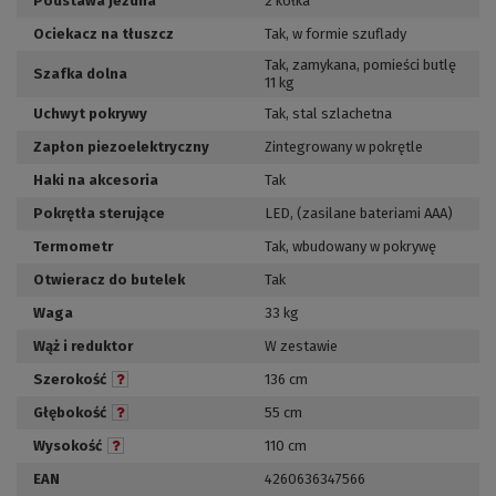
Podstawa jezdna
2 kółka
Ociekacz na tłuszcz
Tak, w formie szuflady
Tak, zamykana
,
pomieści butlę
Szafka dolna
11 kg
Uchwyt pokrywy
Tak, stal szlachetna
Zapłon piezoelektryczny
Zintegrowany w pokrętle
Haki na akcesoria
Tak
Pokrętła sterujące
LED
,
(zasilane bateriami AAA)
Termometr
Tak, wbudowany w pokrywę
Otwieracz do butelek
Tak
Waga
33 kg
Wąż i reduktor
W zestawie
Szerokość
136 cm
Głębokość
55 cm
Wysokość
110 cm
EAN
4260636347566