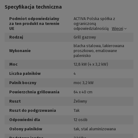
Specyfikacja techniczna
Podmiot odpowiedzialny
ACTIVA Polska spółka z
za ten produkt na terenie
ograniczoną
UE
odpowiedzialnością
Więcej
Rodzaj
Grill gazowy
blacha stalowa
,
lakierowana
Wykonanie
proszkowo
,
emaliowane
palenisko
Moc
12,8 kW (4 x 3,2 kW)
Liczba palników
4
Palnik boczny
moc 3,2 kW
Powierzchnia grillowania
64 x 40 cm
Ruszt
Żeliwny
Ruszt do podgrzewania
Tak
Odpowiedni dla
12 osób
Osłony palników
tak, stal aluminizowana