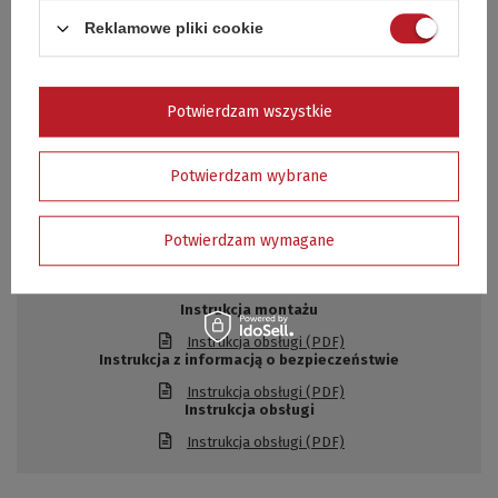
Urządzenie przystosowane jest do zasilania gazem propan,
Reklamowe pliki cookie
butan lub mieszaniną propan-butan.
Dla zachowania bezpieczeństwa i uzyskania najlepszych efektów
grillowania zaleca się użytkowanie grilla z kompletnym
Potwierdzam wszystkie
zestawem osłon.
Potwierdzam wybrane
DO POBRANIA
Potwierdzam wymagane
Zasoby dotyczące bezpieczeństwa i produktów
Instrukcja montażu
Instrukcja obsługi (PDF)
Instrukcja z informacją o bezpieczeństwie
Instrukcja obsługi (PDF)
Instrukcja obsługi
Instrukcja obsługi (PDF)