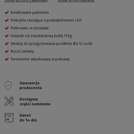
Dodaj do listy zakupowej
Dodaj do porównania
Emaliowane palenisko
Pokrętła sterujące z podświetleniem LED
Pokrowiec w zestawie
Gniazdo na standardową butlę 11 kg
Idealny do przygotowania posiłków dla 12 osób
Ruszt żeliwny
Termometr wbudowany w pokrywę
Gwarancja
producenta
Dostępne
części zamienne
Zwrot
do 14 dni