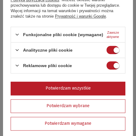
przechowywania lub dostępu do cookie w Twojej przeglądarce.
Więcej informacji na temat warunków i prywatności można
znaleźć także na stronie
Prywatność i warunki Google
.
Specyfikacja techniczna
Podmiot odpowiedzialny
ACTIVA Polska spółka z
Zawsze
Funkcjonalne pliki cookie (wymagane)
za ten produkt na terenie
ograniczoną
aktywne
UE
odpowiedzialnością
Więcej
Analityczne pliki cookie
Rodzaj
Grill gazowy
blacha stalowa
,
lakierowana
Wykonanie
proszkowo
,
stal nierdzewna
Reklamowe pliki cookie
Moc
9,0 kW (3 x 3.0 kW)
Liczba palników
3
Potwierdzam wszystkie
Palnik boczny
moc 3,2 kW
Powierzchnia grillowania
51 x 38 cm
Potwierdzam wybrane
Ruszt
Żeliwny
Odpowiedni dla
10 osób
Potwierdzam wymagane
Ruszt do podgrzewania
Tak
Osłony palników
tak, stal aluminizowana