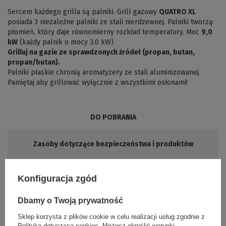
Sercem każdego grilla są palniki. Grill gazowy
QUATRO XL
posiada 3 niezależne palniki ze stali nierdzewnej. Palniki tworzą
płomień, który daje równomierny rozkład temperatury. Moc
9,0
kW
(każdy palnik o mocy 3,0 kW)
Grilluj na gazie ze sprawdzonych źródeł (propan, butan,
propan/butan).
Palniki płaskie chronią aromatyzery ze stali aluminizowanej.
Pamiętaj aby grillować wyłącznie z wszystkimi osłonami!
DO POBRANIA
Zasoby dotyczące bezpieczeństwa i produktów
Instrukcja montażu
Instrukcja obsługi (PDF)
Konfiguracja zgód
Instrukcja z informacją o bezpieczeństwie
Instrukcja obsługi (PDF)
Dbamy o Twoją prywatność
Instrukcja obsługi
Sklep korzysta z plików cookie w celu realizacji usług zgodnie z
Instrukcja obsługi (PDF)
Polityką dotyczącą cookies
. Możesz określić warunki