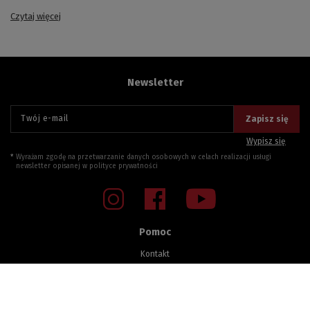
Czytaj więcej
Newsletter
Twój e-mail
Zapisz się
Wypisz się
Wyrażam zgodę na przetwarzanie danych osobowych w celach realizacji usługi
newsletter opisanej w
polityce prywatności
Pomoc
Kontakt
Sprawdzenie statusu zamówienia
Zwroty i Reklamacje