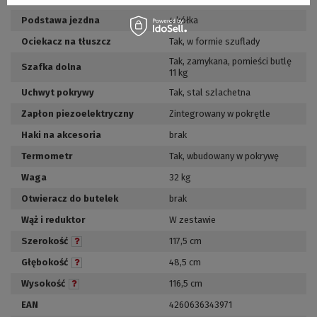
Podstawa jezdna
4 kółka
Ociekacz na tłuszcz
Tak, w formie szuflady
Tak, zamykana
,
pomieści butlę
Szafka dolna
11 kg
Uchwyt pokrywy
Tak, stal szlachetna
Zapłon piezoelektryczny
Zintegrowany w pokrętle
Haki na akcesoria
brak
Termometr
Tak, wbudowany w pokrywę
Waga
32 kg
Otwieracz do butelek
brak
Wąż i reduktor
W zestawie
Szerokość
117,5 cm
Głębokość
48,5 cm
Wysokość
116,5 cm
EAN
4260636343971