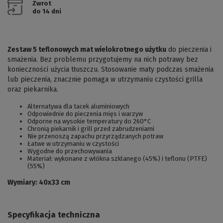
Zwrot
do 14 dni
Zestaw 5 teflonowych mat wielokrotnego użytku
do pieczenia i
smażenia. Bez problemu przygotujemy na nich potrawy bez
konieczności użycia tłuszczu. Stosowanie maty podczas smażenia
lub pieczenia, znacznie pomaga w utrzymaniu czystości grilla
oraz piekarnika.
Alternatywa dla tacek aluminiowych
Odpowiednie do pieczenia mięs i warzyw
Odporne na wysokie temperatury do 260°C
Chronią piekarnik i grill przed zabrudzeniami
Nie przenoszą zapachu przyrządzanych potraw
Łatwe w utrzymaniu w czystości
Wygodne do przechowywania
Materiał: wykonane z włókna szklanego (45%) i teflonu (PTFE)
(55%)
Wymiary: 40x33 cm
Specyfikacja techniczna