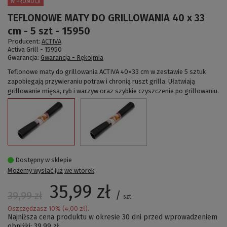
W PROMOCJI
TEFLONOWE MATY DO GRILLOWANIA 40 x 33
cm - 5 szt - 15950
Producent:
ACTIVA
Activa Grill -
15950
Gwarancja:
Gwarancja - Rękojmia
Teflonowe maty do grillowania ACTIVA 40×33 cm w zestawie 5 sztuk
zapobiegają przywieraniu potraw i chronią ruszt grilla. Ułatwiają
grillowanie mięsa, ryb i warzyw oraz szybkie czyszczenie po grillowaniu.
Dostępny w sklepie
Możemy wysłać już
we wtorek
35,99 zł
/
39,99 zł
szt.
Oszczędzasz
10
% (
4,00 zł
).
Najniższa cena produktu w okresie 30 dni przed wprowadzeniem
obniżki:
39,99 zł