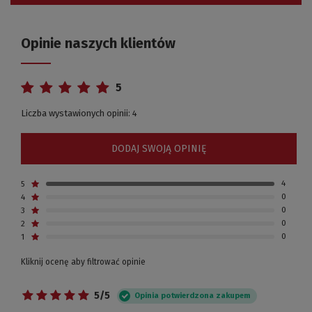
Opinie naszych klientów
5
Liczba wystawionych opinii: 4
DODAJ SWOJĄ OPINIĘ
5
4
4
0
3
0
2
0
1
0
Kliknij ocenę aby filtrować opinie
5/5
Opinia potwierdzona zakupem