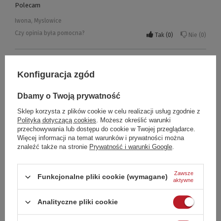
Polecam
Iwona, Myslowice
Czy opinia była pomocna?
Tak
0
Nie
0
5/5
Opinia potwierdzona zakupem
Konfiguracja zgód
Mata bardzo bardzo dobrej jakosci. Bardzo sie sprawdza podczas
grillowania. Bardzo dobrze sie ja myje. Polecam
Dbamy o Twoją prywatność
Sebastian, Duszniki
Sklep korzysta z plików cookie w celu realizacji usług zgodnie z
Czy opinia była pomocna?
Tak
0
Nie
0
Polityką dotyczącą cookies
. Możesz określić warunki
przechowywania lub dostępu do cookie w Twojej przeglądarce.
Więcej informacji na temat warunków i prywatności można
znaleźć także na stronie
Prywatność i warunki Google
.
5/5
Opinia potwierdzona zakupem
Maty sprawdzają się bardzo dobrze
Zawsze
Funkcjonalne pliki cookie (wymagane)
Mariusz, Brzeziny
aktywne
Czy opinia była pomocna?
Tak
0
Nie
0
Analityczne pliki cookie