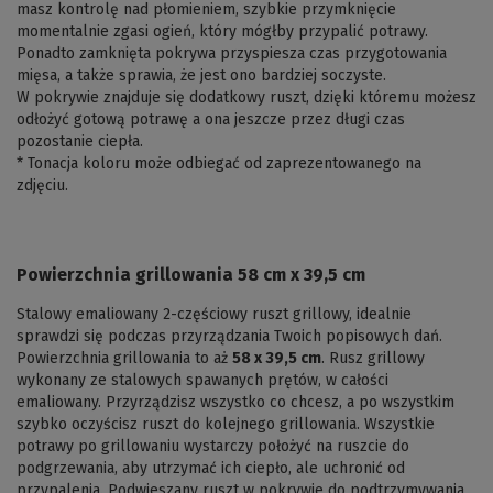
masz kontrolę nad płomieniem, szybkie przymknięcie
momentalnie zgasi ogień, który mógłby przypalić potrawy.
Ponadto zamknięta pokrywa przyspiesza czas przygotowania
mięsa, a także sprawia, że jest ono bardziej soczyste.
W pokrywie znajduje się dodatkowy ruszt, dzięki któremu możesz
odłożyć gotową potrawę a ona jeszcze przez długi czas
pozostanie ciepła.
* Tonacja koloru może odbiegać od zaprezentowanego na
zdjęciu.
Powierzchnia grillowania 58 cm x 39,5 cm
Stalowy emaliowany 2-częściowy ruszt grillowy, idealnie
sprawdzi się podczas przyrządzania Twoich popisowych dań.
Powierzchnia grillowania to aż
58 x 39,5 cm
. Rusz grillowy
wykonany ze stalowych spawanych prętów, w całości
emaliowany. Przyrządzisz wszystko co chcesz, a po wszystkim
szybko oczyścisz ruszt do kolejnego grillowania. Wszystkie
potrawy po grillowaniu wystarczy położyć na ruszcie do
podgrzewania, aby utrzymać ich ciepło, ale uchronić od
przypalenia. Podwieszany ruszt w pokrywie do podtrzymywania