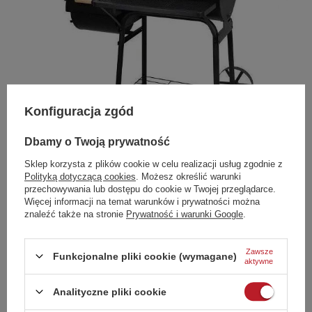
Konfiguracja zgód
Dbamy o Twoją prywatność
Sklep korzysta z plików cookie w celu realizacji usług zgodnie z
Polityką dotyczącą cookies
. Możesz określić warunki
przechowywania lub dostępu do cookie w Twojej przeglądarce.
Więcej informacji na temat warunków i prywatności można
Przesłony wentylacyjne
znaleźć także na stronie
Prywatność i warunki Google
.
BECZKA XL
posiada przesłonę wentylacyjną w komorze bocznej
Zawsze
oraz kominek w pokrywie z przesłoną, dzięki czemu dokładnie
Funkcjonalne pliki cookie (wymagane)
aktywne
wyregulujesz ilość powietrza dopływającą do grilla.
Więcej
powietrza = wyższa temperatura.
Analityczne pliki cookie