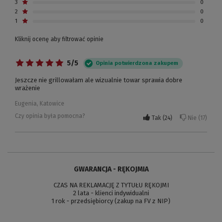
3
0
2
0
1
0
Kliknij ocenę aby filtrować opinie
5/5
Opinia potwierdzona zakupem
Jeszcze nie grillowałam ale wizualnie towar sprawia dobre
wrażenie
Eugenia, Katowice
Czy opinia była pomocna?
Tak
24
Nie
17
GWARANCJA - RĘKOJMIA
CZAS NA REKLAMACJĘ Z TYTUŁU RĘKOJMI
2 lata - klienci indywidualni
1 rok - przedsiębiorcy (zakup na FV z NIP)