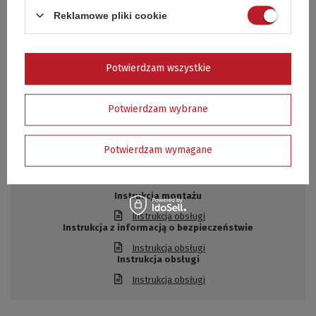
Termometr w pokrywie
Reklamowe pliki cookie
Termometr w pokrywie grilla. Zapomnij o przypalonych
potrawach! Dzięki termometrowi ukazującemu aktualnie
Potwierdzam wszystkie
panującą w grillu temperaturę masz pełną kontrolę nad całym
procesem grillowania.
Potwierdzam wybrane
DO POBRANIA
Potwierdzam wymagane
Zasoby dotyczące bezpieczeństwa i produktów
Instrukcja montażu
Instrukcja obsługi
Instrukcja z informacją o bezpieczeństwie
Instrukcja obsługi
Instrukcja obsługi
Instrukcja obsługi