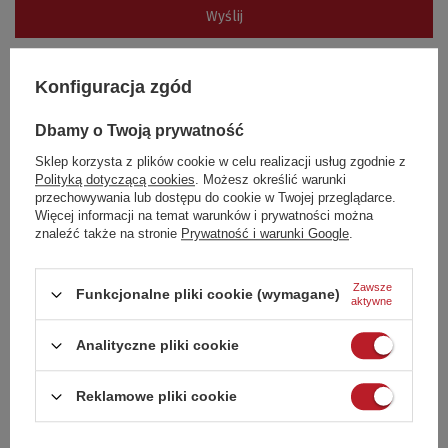
Wyślij
Konfiguracja zgód
Opinie naszych klientów
Dbamy o Twoją prywatność
Sklep korzysta z plików cookie w celu realizacji usług zgodnie z
5
Polityką dotyczącą cookies
. Możesz określić warunki
przechowywania lub dostępu do cookie w Twojej przeglądarce.
Liczba wystawionych opinii: 1
Więcej informacji na temat warunków i prywatności można
znaleźć także na stronie
Prywatność i warunki Google
.
DODAJ SWOJĄ OPINIĘ
Zawsze
Funkcjonalne pliki cookie (wymagane)
aktywne
5
1
4
0
3
0
Analityczne pliki cookie
2
0
1
0
Reklamowe pliki cookie
Kliknij ocenę aby filtrować opinie