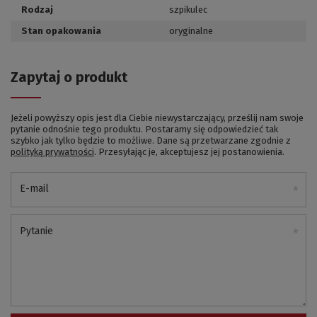
Rodzaj
szpikulec
Stan opakowania
oryginalne
Zapytaj o produkt
Jeżeli powyższy opis jest dla Ciebie niewystarczający, prześlij nam swoje
pytanie odnośnie tego produktu. Postaramy się odpowiedzieć tak
szybko jak tylko będzie to możliwe.
Dane są przetwarzane zgodnie z
polityką prywatności
. Przesyłając je, akceptujesz jej postanowienia.
E-mail
Pytanie