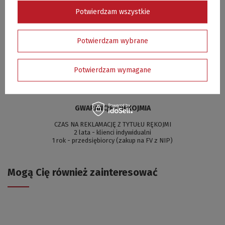
5/5
Opinia potwierdzona zakupem
Potwierdzam wszystkie
ok
Potwierdzam wybrane
Przemysław, CZĘSTOCHOWA
Czy opinia była pomocna?
Tak
0
Nie
0
Potwierdzam wymagane
GWARANCJA - RĘKOJMIA
CZAS NA REKLAMACJĘ Z TYTUŁU RĘKOJMI
2 lata - klienci indywidualni
1 rok - przedsiębiorcy (zakup na FV z NIP)
Mogą Cię również zainteresować