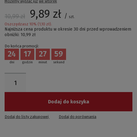
Możemy wysłać już
we wtorek
9,89 zł
/
10,99 zł
szt.
Oszczędzasz
10
% (
1,10 zł
).
Najniższa cena produktu w okresie 30 dni przed wprowadzeniem
obniżki:
10,99 zł
Do końca promocji:
24
17
27
59
dni
godzin
minut
sekund
Dodaj do koszyka
Dodaj do listy zakupowej
Dodaj do porównania