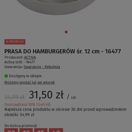
W PROMOCJI
PRASA DO HAMBURGERÓW śr. 12 cm - 16477
Producent:
ACTIVA
Activa Grill -
16477
Gwarancja:
Gwarancja - Rękojmia
Dostępny w sklepie
Możemy wysłać już
we wtorek
31,50 zł
/
34,99 zł
szt.
Oszczędzasz
10
% (
3,49 zł
).
Najniższa cena produktu w okresie 30 dni przed wprowadzeniem
obniżki:
34,99 zł
Do końca promocji: