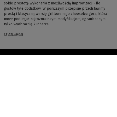
sobie prostotę wykonania z możliwością improwizacji - ile
gustów tyle dodatków. W poniższym przepisie przedstawimy
prostą i klasyczną wersję grillowanego cheeseburgera, która
może podlegać najrozmaitszym modyfikacjom, ograniczonym
tylko wyobraźnią kucharza.
Czytaj więcej
Newsletter
Twój e-mail
Zapisz się
Wypisz się
Wyrażam zgodę na przetwarzanie danych osobowych w celach realizacji usługi
newsletter opisanej w
polityce prywatności
Pomoc