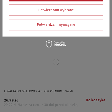
2 lata - klienci indywidualni
1 rok - przedsiębiorcy (zakup na FV z NIP)
Potwierdzam wybrane
Mogą Cię również zainteresować
Potwierdzam wymagane
ŁOPATKA DO GRILLOWANIA - INOX PREMIUM - 16250
Do koszyka
26,99 zł
29,99 zł
Najniższa cena z 30 dni przed obniżką