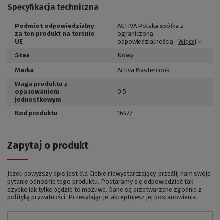
Specyfikacja techniczna
Podmiot odpowiedzialny
ACTIVA Polska spółka z
za ten produkt na terenie
ograniczoną
UE
odpowiedzialnością
Więcej
Stan
Nowy
Marka
Activa Mastercook
Waga produktu z
opakowaniem
0.5
jednostkowym
Kod produktu
16477
Zapytaj o produkt
Jeżeli powyższy opis jest dla Ciebie niewystarczający, prześlij nam swoje
pytanie odnośnie tego produktu. Postaramy się odpowiedzieć tak
szybko jak tylko będzie to możliwe.
Dane są przetwarzane zgodnie z
polityką prywatności
. Przesyłając je, akceptujesz jej postanowienia.