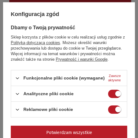
Konfiguracja zgód
5
1
4
0
3
0
Dbamy o Twoją prywatność
2
0
1
0
Sklep korzysta z plików cookie w celu realizacji usług zgodnie z
Polityką dotyczącą cookies
. Możesz określić warunki
Kliknij ocenę aby filtrować opinie
przechowywania lub dostępu do cookie w Twojej przeglądarce.
Więcej informacji na temat warunków i prywatności można
znaleźć także na stronie
Prywatność i warunki Google
.
5/5
Opinia potwierdzona zakupem
ok
Zawsze
Funkcjonalne pliki cookie (wymagane)
aktywne
Przemysław, CZĘSTOCHOWA
Czy opinia była pomocna?
Tak
0
Nie
1
Analityczne pliki cookie
Reklamowe pliki cookie
GWARANCJA - RĘKOJMIA
Potwierdzam wszystkie
CZAS NA REKLAMACJĘ Z TYTUŁU RĘKOJMI