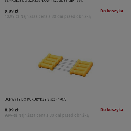
SZPIKULCE DO SZASZŁYKÓW 4 szt dł. 38 cm- 19917
Do koszyka
9,89 zł
10,99 zł
Najniższa cena z 30 dni przed obniżką
UCHWYTY DO KUKURYDZY 8 szt - 17075
Do koszyka
8,99 zł
9,99 zł
Najniższa cena z 30 dni przed obniżką