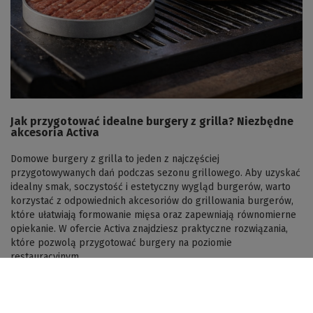
Jak przygotować idealne burgery z grilla? Niezbędne
akcesoria Activa
Domowe burgery z grilla to jeden z najczęściej
przygotowywanych dań podczas sezonu grillowego. Aby uzyskać
idealny smak, soczystość i estetyczny wygląd burgerów, warto
korzystać z odpowiednich akcesoriów do grillowania burgerów,
które ułatwiają formowanie mięsa oraz zapewniają równomierne
opiekanie. W ofercie Activa znajdziesz praktyczne rozwiązania,
które pozwolą przygotować burgery na poziomie
restauracyjnym.
Czytaj więcej