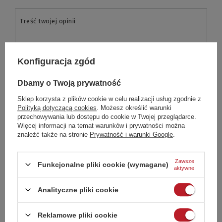
Treść twojej opinii
Konfiguracja zgód
Dodaj własne zdjęcie produktu:
Dbamy o Twoją prywatność
Sklep korzysta z plików cookie w celu realizacji usług zgodnie z
Polityką dotyczącą cookies
. Możesz określić warunki
przechowywania lub dostępu do cookie w Twojej przeglądarce.
Więcej informacji na temat warunków i prywatności można
Twoje imię
znaleźć także na stronie
Prywatność i warunki Google
.
Zawsze
Funkcjonalne pliki cookie (wymagane)
Twój email
aktywne
Analityczne pliki cookie
Wyślij opinię
Reklamowe pliki cookie