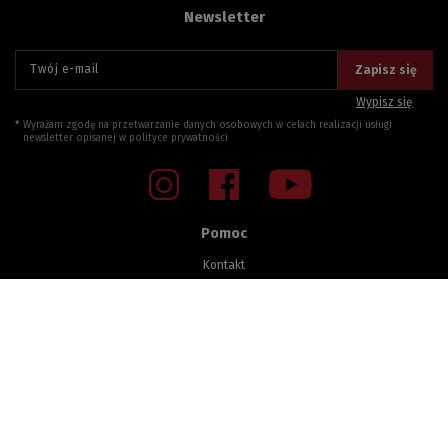
Newsletter
Twój e-mail
Zapisz się
Wypisz się
Wyrażam zgodę na przetwarzanie danych osobowych w celach realizacji usługi
newsletter opisanej w
polityce prywatności
Pomoc
Kontakt
Sprawdzenie statusu zamówienia
Zwroty i Reklamacje
Części zamienne
Zakupy na raty imoje
Zakupy na raty PayU
Baza wiedzy