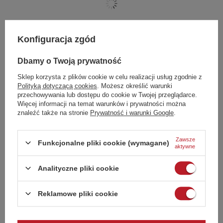
Konfiguracja zgód
Dbamy o Twoją prywatność
PROFESJONALNA SZCZOTKA DO CZYSZCZENIA GRILLA INOX dł. 42 cm- 15430
Sklep korzysta z plików cookie w celu realizacji usług zgodnie z
Do koszyka
25,19 zł
Polityką dotyczącą cookies
. Możesz określić warunki
49,99 zł
przechowywania lub dostępu do cookie w Twojej przeglądarce.
Najniższa cena produktu w okresie 30 dni przed wprowadzeniem
Więcej informacji na temat warunków i prywatności można
obniżki:
27,99 zł
znaleźć także na stronie
Prywatność i warunki Google
.
Zawsze
Funkcjonalne pliki cookie (wymagane)
aktywne
Pytania innych klientów
Analityczne pliki cookie
❓ Do jakich grillów pasuje ruszt żeliwny 39 × 45 cm?
Reklamowe pliki cookie
❓ Jakie są zalety rusztu żeliwnego?