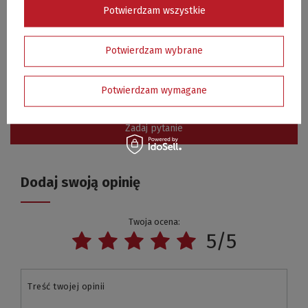
Potwierdzam wszystkie
❓ Czy ruszt żeliwny poprawia efekty grillowania?
❓ Jak dbać o ruszt żeliwny?
Potwierdzam wybrane
❓ Czy ruszt nadaje się jako zamiennik oryginalnego rusztu?
Potwierdzam wymagane
❓ Czy ruszt można stosować w grillach węglowych i gazowych?
Zadaj pytanie
Dodaj swoją opinię
Twoja ocena:
5/5
Treść twojej opinii