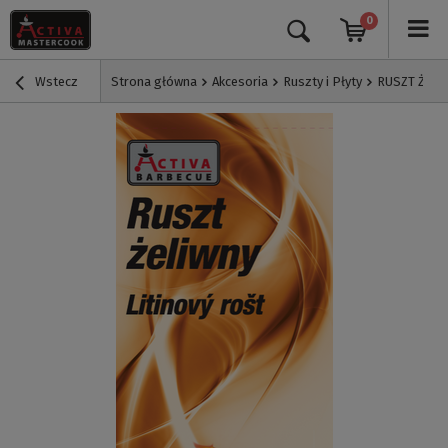
0
Wstecz
Strona główna
Akcesoria
Ruszty i Płyty
RUSZT ŻELI