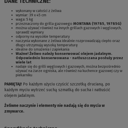
DANE TECHNICZNE:
wykonany w całości z żeliwa
wymiar: 39 x 45 cm
waga: 5 kg
przeznaczony do grilla gazowego
MONTANA (19785, 19785G)
można używać również na innych grillach gazowych i węglowych,
sprawdź wymiary
odporny na wysokie temperatury
naczynia wykonane z żeliwa idealnie rozprowadzają ciepło oraz
długo utrzymują wysoką temperaturę
idealne do smażenia i zapiekania
Ważne! Żeliwo należy konserwować olejem jadalnym.
Odpowiednio konserwowana - natłuszczana posłuży przez
wiele lat
nadaje się do grilli węglowych i gazowych, można bezpośrednio
używać na żarze ogniska, ale również na kuchence gazowej czy w
piekarniku
PAMIĘTAJ!
Po każdym użyciu czyścić szczotką drucianą, po
każdym myciu wytrzeć suchą szmatką do sucha i natłuścić
olejem jadalnym.
Żeliwne naczynie i elementy nie nadają się do mycia w
zmywarce.