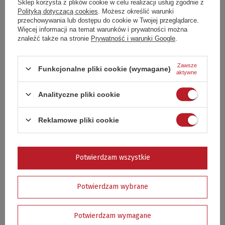
Sklep korzysta z plików cookie w celu realizacji usług zgodnie z
Polityką dotyczącą cookies
. Możesz określić warunki
❓ Z jakiego materiału wykonany jest profesjonalny widelec
przechowywania lub dostępu do cookie w Twojej przeglądarce.
Inox?
Więcej informacji na temat warunków i prywatności można
znaleźć także na stronie
Prywatność i warunki Google
.
❓ Jaka jest długość widelca grillowego?
Zawsze
❓ Czy widelec nadaje się do intensywnego użytkowania?
Funkcjonalne pliki cookie (wymagane)
aktywne
❓ Do jakich potraw najlepiej sprawdzi się ten widelec?
Analityczne pliki cookie
❓ Czy widelec można myć w zmywarce?
Reklamowe pliki cookie
❓ Czy widelec można używać również w kuchni?
Zadaj pytanie
Potwierdzam wszystkie
Potwierdzam wybrane
Dodaj swoją opinię
Potwierdzam wymagane
Twoja ocena: