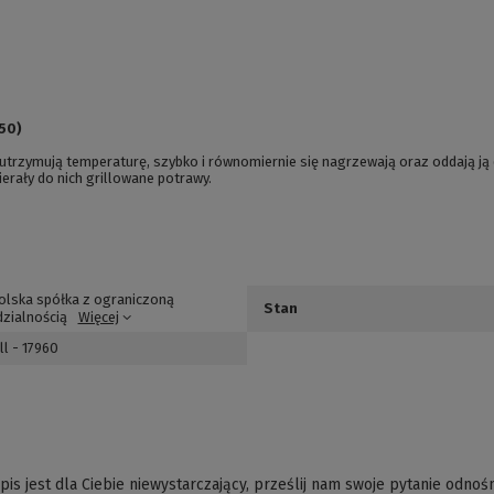
50)
utrzymują temperaturę, szybko i równomiernie się nagrzewają oraz oddają ją
erały do nich grillowane potrawy.
olska spółka z ograniczoną
Stan
zialnością
Więcej
ll - 17960
pis jest dla Ciebie niewystarczający, prześlij nam swoje pytanie odnoś