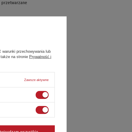
 przetwarzane
ć warunki przechowywania lub
 także na stronie
Prywatność i
Zawsze aktywne
twierdzam wszystkie