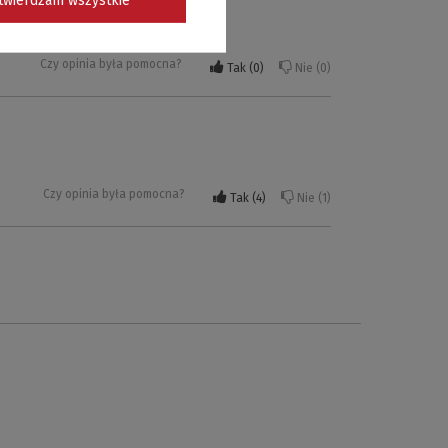
Czy opinia była pomocna?
Tak
0
Nie
0
Czy opinia była pomocna?
Tak
4
Nie
1