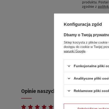
produktu. Postar
zgodnie z
polity
E-mail
Konfiguracja zgód
Dbamy o Twoją prywatn
Pytanie
Sklep korzysta z plików cookie 
dostępu do cookie w Twojej prz
warunki Google
.
Funkcjonalne pliki 
Analityczne pliki coo
Opinie naszych klientów
Reklamowe pliki coo
5
Potwierdzam wybra