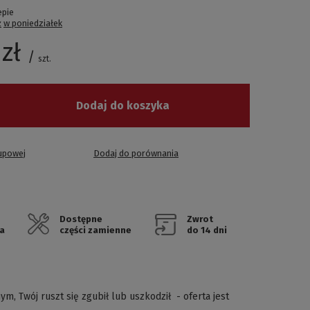
epie
ż
w poniedziałek
zł
/
szt.
Dodaj do koszyka
kupowej
Dodaj do porównania
Dostępne
Zwrot
a
części zamienne
do 14 dni
, Twój ruszt się zgubił lub uszkodził - oferta jest