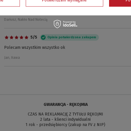
Bardzo dobra jakość
Dariusz, Nakło Nad Notecią
5/5
Opinia potwierdzona zakupem
Polecam wszystkim wszystko ok
Jan, Iława
GWARANCJA - RĘKOJMIA
CZAS NA REKLAMACJĘ Z TYTUŁU RĘKOJMI
2 lata - klienci indywidualni
1 rok - przedsiębiorcy (zakup na FV z NIP)