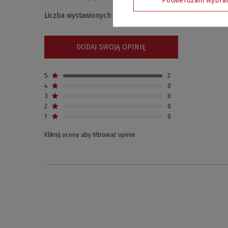
Liczba wystawionych opinii: 2
DODAJ SWOJĄ OPINIĘ
5
2
4
0
3
0
2
0
1
0
Kliknij ocenę aby filtrować opinie