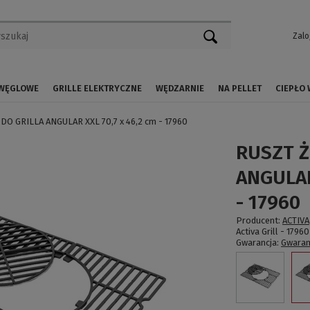
Zalo
 WĘGLOWE
GRILLE ELEKTRYCZNE
WĘDZARNIE
NA PELLET
CIEPŁO
O GRILLA ANGULAR XXL 70,7 x 46,2 cm - 17960
RUSZT Ż
ANGULAR
- 17960
Producent:
ACTIVA
Activa Grill -
17960
Gwarancja:
Gwaran