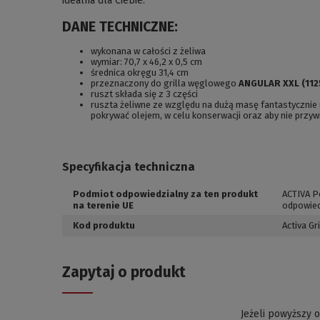
idealna dla Ciebie.
DANE TECHNICZNE:
wykonana w całości z żeliwa
wymiar: 70,7 x 46,2 x 0,5 cm
średnica okręgu 31,4 cm
przeznaczony do grilla węglowego
ANGULAR XXL (112
ruszt składa się z 3 części
ruszta żeliwne ze względu na dużą masę fantastycznie 
pokrywać olejem, w celu konserwacji oraz aby nie przywi
Specyfikacja techniczna
Podmiot odpowiedzialny za ten produkt
ACTIVA P
na terenie UE
odpowied
Kod produktu
Activa Gri
Zapytaj o produkt
Jeżeli powyższy o