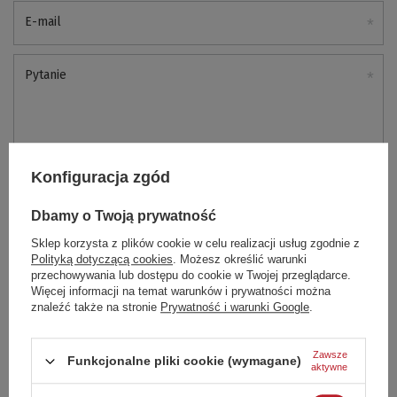
E-mail
Pytanie
Konfiguracja zgód
Wyślij
Dbamy o Twoją prywatność
Sklep korzysta z plików cookie w celu realizacji usług zgodnie z
Polityką dotyczącą cookies
. Możesz określić warunki
Opinie naszych klientów
przechowywania lub dostępu do cookie w Twojej przeglądarce.
Więcej informacji na temat warunków i prywatności można
znaleźć także na stronie
Prywatność i warunki Google
.
5
Zawsze
Funkcjonalne pliki cookie (wymagane)
Liczba wystawionych opinii: 1
aktywne