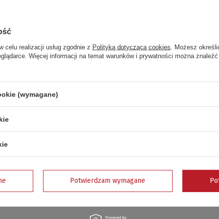
ość
w celu realizacji usług zgodnie z
Polityką dotyczącą cookies
. Możesz określi
eglądarce. Więcej informacji na temat warunków i prywatności można znaleźć
Twoja ocena:
5/5
cookie (wymagane)
pinii
kie
kie
e zdjęcie produktu:
ne
Potwierdzam wymagane
Po