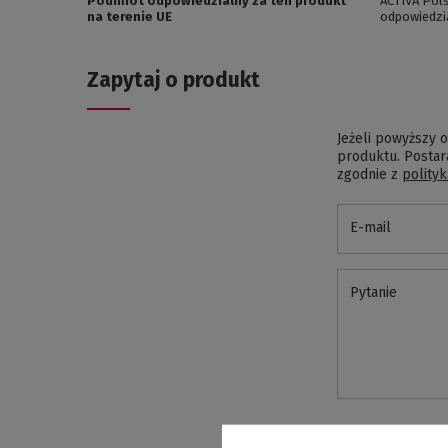
Podmiot odpowiedzialny za ten produkt
ACTIVA Pols
na terenie UE
odpowiedzi
Zapytaj o produkt
Jeżeli powyższy o
produktu. Postar
zgodnie z
polity
E-mail
Pytanie