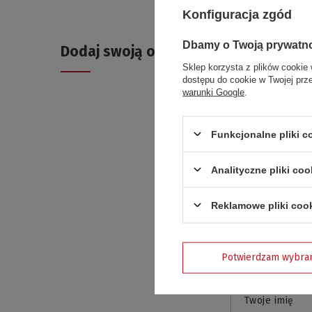
Konfiguracja zgód
Dbamy o Twoją prywatn
Dodaj swoją opinię
Sklep korzysta z plików cookie 
dostępu do cookie w Twojej prz
warunki Google
.
Funkcjonalne pliki 
Treść twojej o
Analityczne pliki coo
Reklamowe pliki coo
Dodaj własn
Potwierdzam wybra
Twoje imię