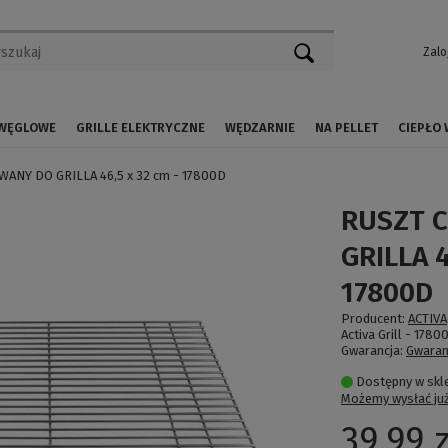
Zalo
 WĘGLOWE
GRILLE ELEKTRYCZNE
WĘDZARNIE
NA PELLET
CIEPŁO
NY DO GRILLA 46,5 x 32 cm - 17800D
RUSZT 
GRILLA 4
17800D
Producent:
ACTIVA
Activa Grill -
1780
Gwarancja:
Gwaran
Dostępny w skl
Możemy wysłać ju
39,99 z