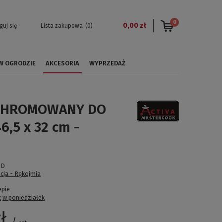
0
0,00 zł
guj się
Lista zakupowa
(0)
 W OGRODZIE
AKCESORIA
WYPRZEDAŻ
CHROMOWANY DO
6,5 x 32 cm -
0D
cja - Rękojmia
epie
ż
w poniedziałek
ł
/