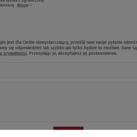
ka spółka z ograniczoną
alnością
Więcej
pis jest dla Ciebie niewystarczający, prześlij nam swoje pytanie odnoś
amy się odpowiedzieć tak szybko jak tylko będzie to możliwe.
Dane są
ką prywatności
. Przesyłając je, akceptujesz jej postanowienia.
Wyślij