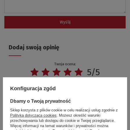
Wyślij
Dodaj swoją opinię
Twoja ocena:
5/5
Konfiguracja zgód
Treść twojej opinii
Dbamy o Twoją prywatność
Sklep korzysta z plików cookie w celu realizacji usług zgodnie z
Polityką dotyczącą cookies
. Możesz określić warunki
przechowywania lub dostępu do cookie w Twojej przeglądarce.
Dodaj własne zdjęcie produktu:
Więcej informacji na temat warunków i prywatności można