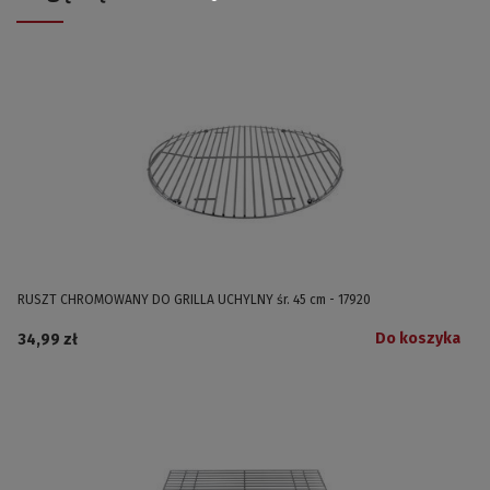
RUSZT CHROMOWANY DO GRILLA UCHYLNY śr. 45 cm - 17920
Do koszyka
34,99 zł