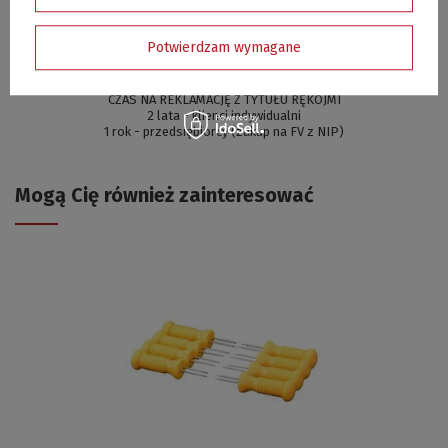
Potwierdzam wymagane
GWARANCJA - RĘKOJMIA
CZAS NA REKLAMACJĘ Z TYTUŁU RĘKOJMI
2 lata - klienci indywidualni
1 rok - przedsiębiorcy (zakup na FV z NIP)
Mogą Cię również zainteresować