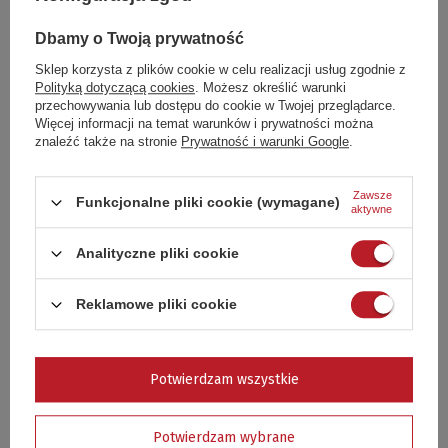
5/5
Dbamy o Twoją prywatność
Sklep korzysta z plików cookie w celu realizacji usług zgodnie z
Treść twojej opinii
Polityką dotyczącą cookies
. Możesz określić warunki
przechowywania lub dostępu do cookie w Twojej przeglądarce.
Więcej informacji na temat warunków i prywatności można
znaleźć także na stronie
Prywatność i warunki Google
.
Dodaj własne zdjęcie produktu:
Zawsze
Funkcjonalne pliki cookie (wymagane)
aktywne
Analityczne pliki cookie
Twoje imię
Reklamowe pliki cookie
Twój email
Potwierdzam wszystkie
Potwierdzam wybrane
Wyślij opinię