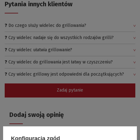
Pytania innych klientów
❓ Do czego służy widelec do grillowania?
❓ Czy widelec nadaje się do wszystkich rodzajów grilli?
❓ Czy widelec ułatwia grillowanie?
❓ Czy widelec do grillowania jest łatwy w czyszczeniu?
❓ Czy widelec grillowy jest odpowiedni dla początkujących?
Zadaj pytanie
Dodaj swoją opinię
Twoja ocena:
Konfiguracja zgód