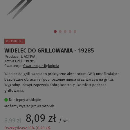
W PROMOCJI
WIDELEC DO GRILLOWANIA - 19285
Producent:
ACTIVA
Activa Grill -
19285
Gwarancja:
Gwarancja - Rękojmia
Widelec do grillowania to praktyczne akcesorium BBQ umożliwiające
bezpieczne obracanie i podnoszenie mięsa oraz warzyw na grillu.
Wygodny uchwyt zapewnia dobrą kontrolę i komfort podczas
grillowania.
Dostępny w sklepie
Możemy wysłać już
we wtorek
8,09 zł
/
8,99 zł
szt.
Oszczędzasz
10
% (
0,90 zł
).