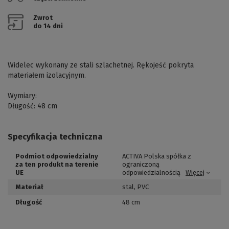
Zwrot
do 14 dni
Widelec wykonany ze stali szlachetnej.
Rękojeść pokryta
materiałem izolacyjnym.
Wymiary:
Długość: 48 cm
Specyfikacja techniczna
Podmiot odpowiedzialny
ACTIVA Polska spółka z
za ten produkt na terenie
ograniczoną
UE
odpowiedzialnością
Więcej
Materiał
stal
,
PVC
Długość
48 cm