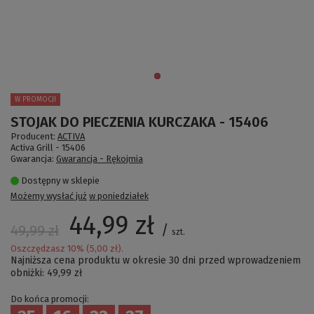
W PROMOCJI
STOJAK DO PIECZENIA KURCZAKA - 15406
Producent:
ACTIVA
Activa Grill -
15406
Gwarancja:
Gwarancja - Rękojmia
Dostępny w sklepie
Możemy wysłać już
w poniedziałek
44,99 zł
/
49,99 zł
szt.
Oszczędzasz
10
% (
5,00 zł
).
Najniższa cena produktu w okresie 30 dni przed wprowadzeniem
obniżki:
49,99 zł
Do końca promocji: