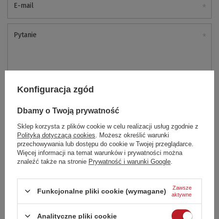
E-mail
Pytanie
Konfiguracja zgód
Wyślij
Dbamy o Twoją prywatność
Sklep korzysta z plików cookie w celu realizacji usług zgodnie z
Polityką dotyczącą cookies
. Możesz określić warunki
Dodaj swoją opinię
przechowywania lub dostępu do cookie w Twojej przeglądarce.
Więcej informacji na temat warunków i prywatności można
znaleźć także na stronie
Prywatność i warunki Google
.
Twoja ocena:
5/5
Zawsze
Funkcjonalne pliki cookie (wymagane)
aktywne
Analityczne pliki cookie
Treść twojej opinii