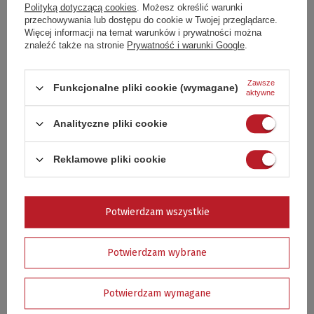
Polityką dotyczącą cookies
. Możesz określić warunki
DODAJ SWOJĄ OPINIĘ
przechowywania lub dostępu do cookie w Twojej przeglądarce.
Więcej informacji na temat warunków i prywatności można
znaleźć także na stronie
Prywatność i warunki Google
.
5
1
4
0
3
0
Zawsze
Funkcjonalne pliki cookie (wymagane)
2
0
aktywne
1
0
Analityczne pliki cookie
Kliknij ocenę aby filtrować opinie
Reklamowe pliki cookie
5/5
Opinia potwierdzona zakupem
Bardzo dobry zakup.
Potwierdzam wszystkie
Katarzyna, Piaseczno
Czy opinia była pomocna?
Tak
0
Nie
0
Potwierdzam wybrane
Potwierdzam wymagane
GWARANCJA - RĘKOJMIA