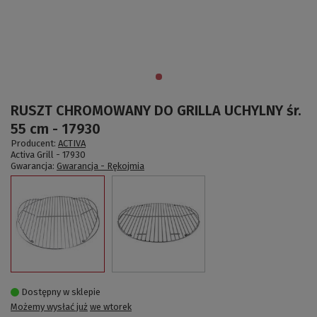
RUSZT CHROMOWANY DO GRILLA UCHYLNY śr.
55 cm - 17930
Producent:
ACTIVA
Activa Grill -
17930
Gwarancja:
Gwarancja - Rękojmia
Dostępny w sklepie
Możemy wysłać już
we wtorek