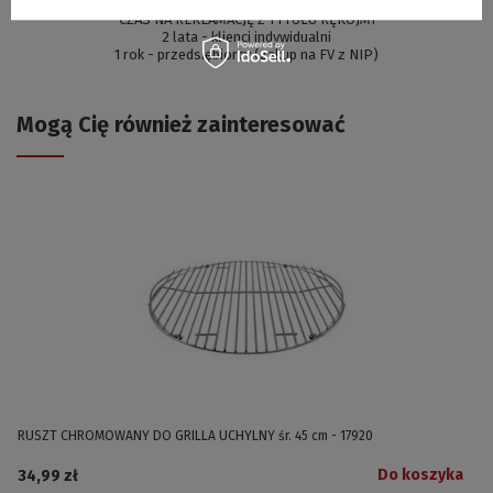
CZAS NA REKLAMACJĘ Z TYTUŁU RĘKOJMI
2 lata - klienci indywidualni
1 rok - przedsiębiorcy (zakup na FV z NIP)
Mogą Cię również zainteresować
RUSZT CHROMOWANY DO GRILLA UCHYLNY śr. 45 cm - 17920
Do koszyka
34,99 zł