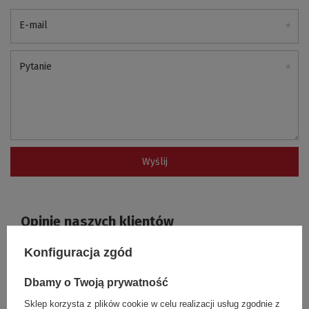
E-mail
Pytanie
Wyślij
Opinie naszych klientów
Konfiguracja zgód
5
Dbamy o Twoją prywatność
Liczba wystawionych opinii: 1
Sklep korzysta z plików cookie w celu realizacji usług zgodnie z