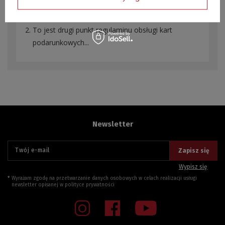
Własne podstrony CMS > Pozostałe informacje.
To jest drugi punkt regulaminu obsługi kart
podarunkowych...
Newsletter
Twój e-mail
Zapisz się
Wypisz się
Wyrażam zgodę na przetwarzanie danych osobowych w celach realizacji usługi
newsletter opisanej w
polityce prywatności