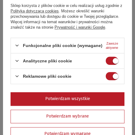
Sklep korzysta z plików cookie w celu realizacji usług zgodnie z
Polityką dotyczącą cookies
. Możesz określić warunki
przechowywania lub dostępu do cookie w Twojej przeglądarce.
Więcej informacji na temat warunków i prywatności można
znaleźć także na stronie
Prywatność i warunki Google
.
Zawsze
Funkcjonalne pliki cookie (wymagane)
aktywne
Analityczne pliki cookie
Reklamowe pliki cookie
REGULAMIN ZAMAWIANIA I
KORZYSTANIA Z KART
PODARUNKOWYCH
Potwierdzam wszystkie
Potwierdzam wybrane
To jest pierwszy punkt regulaminu obsługi kart
podarunkowych. Możesz uzupełnić go w panelu
administracyjnym wchodząc w dział MODERACJA >
Potwierdzam wymagane