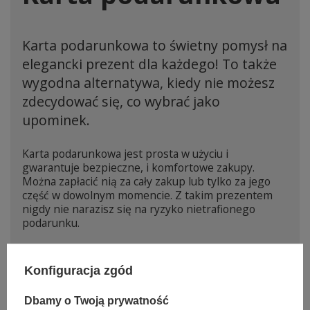
Karta podarunkowa to świetny pomysł na
elegancki prezent dla każdego! To także
wygodna alternatywa, kiedy nie możesz
zdecydować się, co wybrać jako
upominek.
Karta podarunkowa jest prosta w użyciu i
gwarantuje bezpieczne, i komfortowe zakupy.
Można zapłacić nią za cały zakup lub tylko za jego
część w dowolnym momencie. Z takim prezentem
nigdy nie narazisz się na ryzyko nietrafionego
podarunku.
Konfiguracja zgód
Dbamy o Twoją prywatność